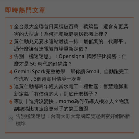
即時熱門文章
全台最大全聯首日業績破百萬，蔡篤昌：還會有更厲
1
害的大型店！為何把餐廳健身房都搬上樓？
黃仁勳兆元宴永遠站最後一排！最低調的二代鄭平，
2
憑什麼讓台達電被市場重新定價？
告別「極速迷思」！Opensignal 國際評比揭密：什
3
麼才是 5G 時代的好網路？
Gemini Spark完整教學｜幫你讀Gmail、自動跑完工
4
作流程，3個超實用情境一次看
連黃仁勳都叫年輕人當水電工！程世嘉：智慧通膨重
5
新定義「有價值的人」到底什麼樣子？
專訪｜進貨沒變快，momo為何仍導入機器人？物流
6
副總揭比拚速度更棘手的缺工難題
告別極速迷思！台灣大哥大奪國際雙冠揭密好網路新
PR
標準