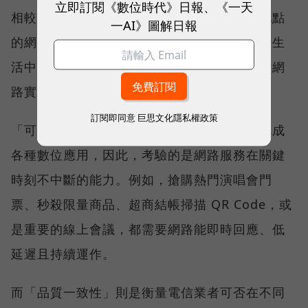
立即訂閱《數位時代》日報、《一天
相較於傳統下載速度只反映單一時間、單一地點
一AI》圖解日報
的網路表現，這兩項指標更重視使用者在真實生
活中的整體體驗，因此也是最能反映電信業者網
路實力、最難取得的獎項。
訂閱即同意
巨思文化隱私權政策
「可靠性體驗」衡量的是使用者是否能順利完成
各種數位應用，因此，考驗的是網路服務在關鍵
時刻不中斷的能力。例如，搶購熱門演唱會門
票、秒殺限量商品、超商結帳掃描 QR Code，或
是重要的線上會議，都需要網路能即時回應、低
延遲且持續運作。
而「品質一致性」則是衡量電信業者可否在不同