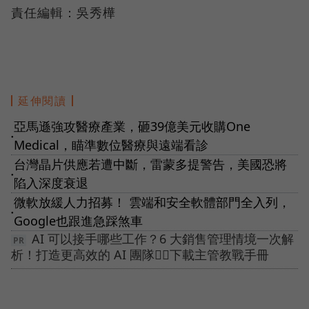
責任編輯：吳秀樺
延伸閱讀
亞馬遜強攻醫療產業，砸39億美元收購One
●
Medical，瞄準數位醫療與遠端看診
台灣晶片供應若遭中斷，雷蒙多提警告，美國恐將
●
陷入深度衰退
微軟放緩人力招募！ 雲端和安全軟體部門全入列，
●
Google也跟進急踩煞車
AI 可以接手哪些工作？6 大銷售管理情境一次解
析！打造更高效的 AI 團隊👉🏻下載主管教戰手冊