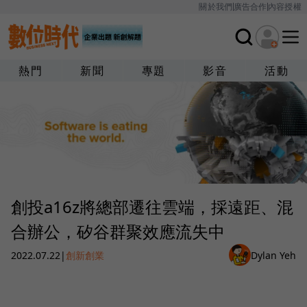
關於我們
廣告合作
內容授權
熱門
新聞
專題
影音
活動
創投a16z將總部遷往雲端，採遠距、混
合辦公，矽谷群聚效應流失中
2022.07.22
|
創新創業
Dylan Yeh