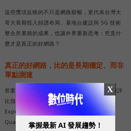
這些獎項反映的不只是網路順暢，更代表台灣大
哥大長期投入頻譜布局、基地台建設與 5G 技術
整合所累積的成果，也讓外界重新思考：究竟什
麼才是真正的好網路？
真正的好網路，比的是長期穩定、而非
單點測速
X
答案，就藏在 Opensignal 最具代表性的兩項評
比指標──可靠性體驗（Reliability
Experience）與品質一致性（Consistent
Quality）。
掌握最新 AI 發展趨勢！