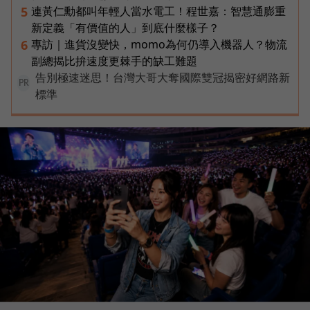
連黃仁勳都叫年輕人當水電工！程世嘉：智慧通膨重
5
新定義「有價值的人」到底什麼樣子？
專訪｜進貨沒變快，momo為何仍導入機器人？物流
6
副總揭比拚速度更棘手的缺工難題
告別極速迷思！台灣大哥大奪國際雙冠揭密好網路新
PR
標準