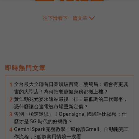
往下滑看下一篇文章
即時熱門文章
全台最大全聯首日業績破百萬，蔡篤昌：還會有更厲
1
害的大型店！為何把餐廳健身房都搬上樓？
黃仁勳兆元宴永遠站最後一排！最低調的二代鄭平，
2
憑什麼讓台達電被市場重新定價？
告別「極速迷思」！Opensignal 國際評比揭密：什
3
麼才是 5G 時代的好網路？
Gemini Spark完整教學｜幫你讀Gmail、自動跑完工
4
作流程，3個超實用情境一次看