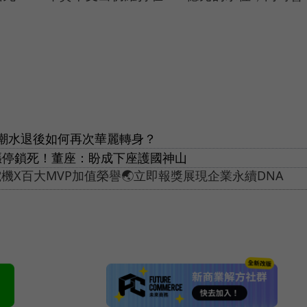
潮水退後如何再次華麗轉身？
掛漲停鎖死！董座：盼成下座護國神山
X百大MVP加值榮譽🌏立即報獎展現企業永續DNA