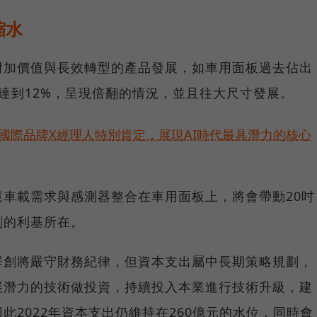
縮水
附加價值與長效轉型的產品發展，如車用面板過去佔出
達到12%，呈現倍翻的情況，並且往大尺寸發展。
耀！國際品牌X經理人特別肯定，展現AI時代最具潛力的核心
車載需求與感測器整合在車用面板上，將會帶動20吋
創的利基所在。
群創將嚴守財務紀律，但資本支出屬中長期策略規劃，
展潛力的技術做投資，持續投入本業進行技術升級，建
此2022年資本支出仍維持在260億元的水位，同時會