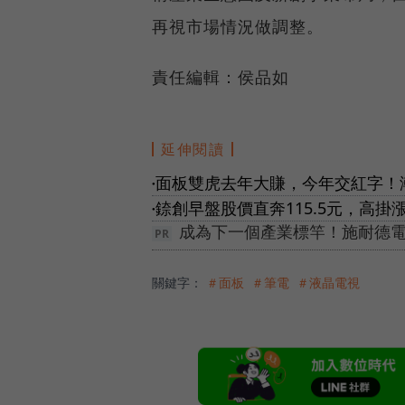
再視市場情況做調整。
責任編輯：侯品如
延伸閱讀
面板雙虎去年大賺，今年交紅字！
●
錼創早盤股價直奔115.5元，高
●
成為下一個產業標竿！施耐德電機
關鍵字：
＃面板
＃筆電
＃液晶電視