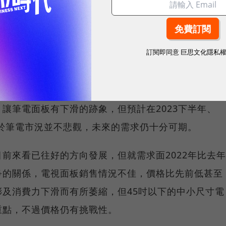
也下調整成季減11
13%左右，但平均價格則受惠產品
動，季減幅度從原本的7
9%，收斂至2~3%。
訂閱即同意
巨思文化隱私
封城帶動許多人居家辦公需求，讓筆記型電腦在2020
.5億台一下子拉高許多，只是在經歷去年市場的盛況後，
讓筆電面板有下滑的跡象，但預計在2023下半年、
對於筆電市況並不悲觀，未來的需求仍十分可期。
前來看已往好的方向發展，但就需求面2022年比去年
爭的關係，電視面板銷售情況不佳，價格比先前低甚至
及消費力下滑而有所萎縮，但45吋以下的中小尺寸電
重點，不過價格仍有挑戰性。