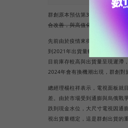
群創原本預估第3季出貨量持平，
合改善，與高值化產品出貨的帶
先前由於疫情來得又快又急，各國
到2021年出貨量較過去平均1
目前庫存較高與出貨量呈現遲滯，
2024年會有換機潮出現，群創
總經理楊柱祥表示，電視面板就目
差。由於市場受到通膨與烏俄戰
跌到現金水位，大尺寸電視因通膨
視出貨量穩定，這是群創出貨的