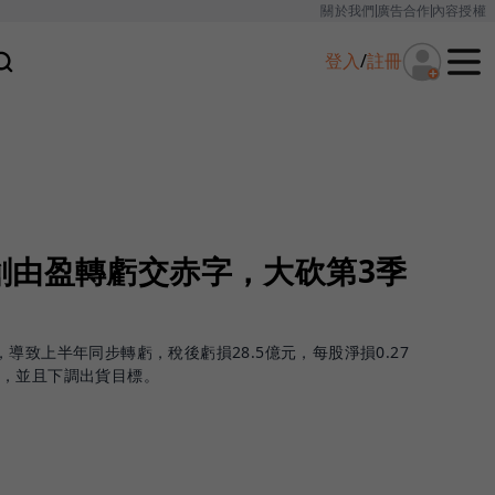
關於我們
廣告合作
內容授權
登入
/
註冊
創由盈轉虧交赤字，大砍第3季
導致上半年同步轉虧，稅後虧損28.5億元，每股淨損0.27
，並且下調出貨目標。