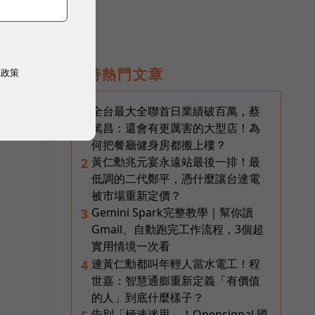
組
即時熱門文章
權政策
全台最大全聯首日業績破百萬，蔡
1
篤昌：還會有更厲害的大型店！為
何把餐廳健身房都搬上樓？
黃仁勳兆元宴永遠站最後一排！最
2
低調的二代鄭平，憑什麼讓台達電
被市場重新定價？
Gemini Spark完整教學｜幫你讀
3
Gmail、自動跑完工作流程，3個超
實用情境一次看
連黃仁勳都叫年輕人當水電工！程
4
世嘉：智慧通膨重新定義「有價值
的人」到底什麼樣子？
告別「極速迷思」！Opensignal 國