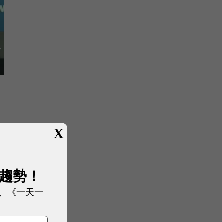
X
展趨勢！
、《一天一