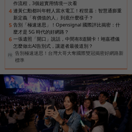
作流程，3個超實用情境一次看
連黃仁勳都叫年輕人當水電工！程世嘉：智慧通膨重
4
新定義「有價值的人」到底什麼樣子？
告別「極速迷思」！Opensignal 國際評比揭密：什
5
麼才是 5G 時代的好網路？
一張遺照「開口」說話，中間有8道關卡！翊嘉禮儀
6
怎麼做出AI告別式，讓逝者最後道別？
告別極速迷思！台灣大哥大奪國際雙冠揭密好網路新
PR
標準