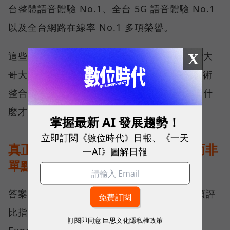
台整體語音體驗 No.1、全台 5G 語音體驗 No.1
以及全台網路在線率 No.1 多項榮譽。
這些獎項反映的不只是網路順暢，更代表台灣大
X
哥大長期投入頻譜布局、基地台建設與 5G 技術
整合所累積的成果，也讓外界重新思考：究竟什
麼才是真正的好網路？
掌握最新 AI 發展趨勢！
立即訂閱《數位時代》日報、《一天
真正的好網路，比的是長期穩定、而非
一AI》圖解日報
單點測速
答案，就藏在 Opensignal 最具代表性的兩項評
比指標──可靠性體驗（Reliability
訂閱即同意
巨思文化隱私權政策