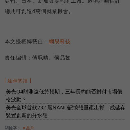
亞州、日本、新加坡等地的工廠。這項計劃估計
總共可創造4萬個就業機會。
本文授權轉載自：
網易科技
責任編輯：傅珮晴、侯品如
延伸閱讀
美光Q4財測遠低於預期，三年長約能否對付市場價
●
格波動？
美光全球首款232 層NAND記憶體量產出貨，成儲存
●
裝置創新的分水嶺
關鍵字：
＃晶片