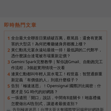
即時熱門文章
全台最大全聯首日業績破百萬，蔡篤昌：還會有更厲
1
害的大型店！為何把餐廳健身房都搬上樓？
黃仁勳兆元宴永遠站最後一排！最低調的二代鄭平，
2
憑什麼讓台達電被市場重新定價？
Gemini Spark完整教學｜幫你讀Gmail、自動跑完工
3
作流程，3個超實用情境一次看
連黃仁勳都叫年輕人當水電工！程世嘉：智慧通膨重
4
新定義「有價值的人」到底什麼樣子？
告別「極速迷思」！Opensignal 國際評比揭密：什
5
麼才是 5G 時代的好網路？
一張遺照「開口」說話，中間有8道關卡！翊嘉禮儀
6
怎麼做出AI告別式，讓逝者最後道別？
告別極速迷思！台灣大哥大奪國際雙冠揭密好網路新