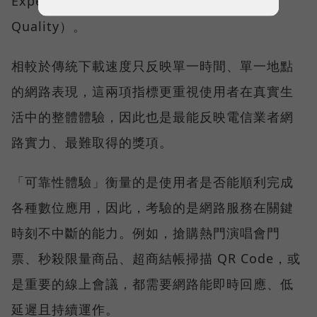
Experience）與品質一致性（Consistent
Quality）。
相較於傳統下載速度只反映單一時間、單一地點
的網路表現，這兩項指標更重視使用者在真實生
活中的整體體驗，因此也是最能反映電信業者網
路實力、最難取得的獎項。
「可靠性體驗」衡量的是使用者是否能順利完成
各種數位應用，因此，考驗的是網路服務在關鍵
時刻不中斷的能力。例如，搶購熱門演唱會門
票、秒殺限量商品、超商結帳掃描 QR Code，或
是重要的線上會議，都需要網路能即時回應、低
延遲且持續運作。