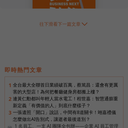
往下滑看下一篇文章
即時熱門文章
全台最大全聯首日業績破百萬，蔡篤昌：還會有更厲
1
害的大型店！為何把餐廳健身房都搬上樓？
連黃仁勳都叫年輕人當水電工！程世嘉：智慧通膨重
2
新定義「有價值的人」到底什麼樣子？
一張遺照「開口」說話，中間有8道關卡！翊嘉禮儀
3
怎麼做出AI告別式，讓逝者最後道別？
1 名員工、一支 AI 團隊全包辦——企業 AI 員工管理