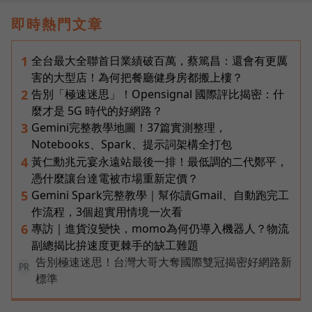
即時熱門文章
全台最大全聯首日業績破百萬，蔡篤昌：還會有更厲
1
害的大型店！為何把餐廳健身房都搬上樓？
告別「極速迷思」！Opensignal 國際評比揭密：什
2
麼才是 5G 時代的好網路？
Gemini完整教學地圖！37篇實測整理，
3
Notebooks、Spark、提示詞架構全打包
黃仁勳兆元宴永遠站最後一排！最低調的二代鄭平，
4
憑什麼讓台達電被市場重新定價？
Gemini Spark完整教學｜幫你讀Gmail、自動跑完工
5
作流程，3個超實用情境一次看
專訪｜進貨沒變快，momo為何仍導入機器人？物流
6
副總揭比拚速度更棘手的缺工難題
告別極速迷思！台灣大哥大奪國際雙冠揭密好網路新
PR
標準