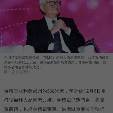
台灣積體電路製造公司（TSMC）創辦人張忠謀曾言：台積電的成立
意義不只是代工，深一層意義是創新商業模式，具高附加價值，靠
很多公司合作才能成功。
圖／ 蔡仁譯攝影
台積電亞利桑那州的5奈米廠，預計於12月6日舉
行設備移入晶圓廠典禮。台積電已邀請台、美貴
賓觀禮，包括台積電董事、供應鏈重要公司執行