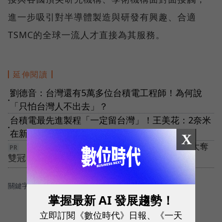
進一步吸引對半導體製造與研發有興趣、合適
TSMC的全球一流人才直接為其服務。
延伸閱讀
劉德音：台灣還有5萬多位台積電工程師！為何說
●
「只怕台灣人不出去」？
台積電最先進製程「一定留台灣」！王美花：2奈米
●
在新竹，1奈米土地準備中
X
【5G 競局新解】告別極速迷思！ 台灣大哥大奪
雙冠，重定義「好網路」
關鍵字：
＃台積電（tsmc）
掌握最新 AI 發展趨勢！
立即訂閱《數位時代》日報、《一天