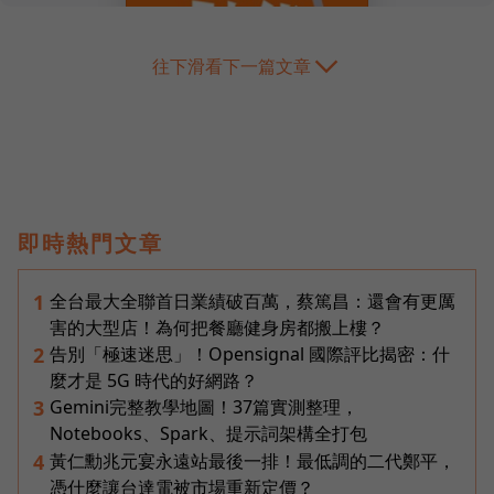
往下滑看下一篇文章
即時熱門文章
全台最大全聯首日業績破百萬，蔡篤昌：還會有更厲
1
害的大型店！為何把餐廳健身房都搬上樓？
告別「極速迷思」！Opensignal 國際評比揭密：什
2
麼才是 5G 時代的好網路？
Gemini完整教學地圖！37篇實測整理，
3
Notebooks、Spark、提示詞架構全打包
黃仁勳兆元宴永遠站最後一排！最低調的二代鄭平，
4
憑什麼讓台達電被市場重新定價？