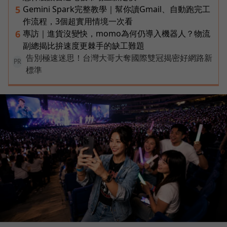
Gemini Spark完整教學｜幫你讀Gmail、自動跑完工
5
作流程，3個超實用情境一次看
專訪｜進貨沒變快，momo為何仍導入機器人？物流
6
副總揭比拚速度更棘手的缺工難題
告別極速迷思！台灣大哥大奪國際雙冠揭密好網路新
PR
標準