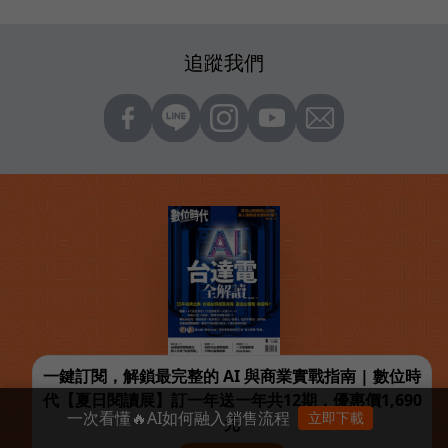
追蹤我們
一鍵訂閱，解鎖最完整的 AI 與商業實戰指南 | 數位時
代【夏日閱讀展】訂一年送一年共12期，優惠價1,690
一次看懂🔥AI如何融入銷售流程
立即下載
元