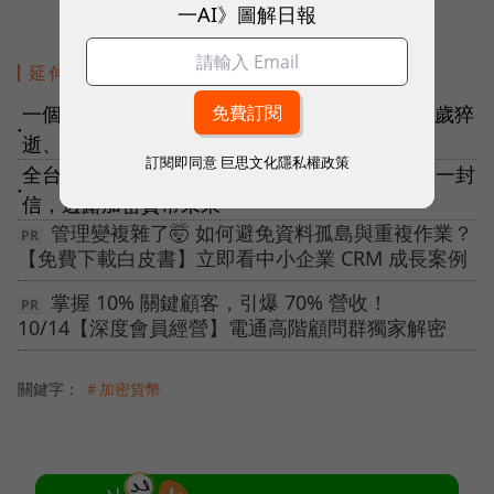
一AI》圖解日報
延伸閱讀
一個月內幣圈3位大亨接連身亡！29歲溺水、30歲猝
●
逝、53歲墜機
訂閱即同意
巨思文化隱私權政策
全台最大交易所MaiCoin十歲了！創辦人劉世偉一封
●
信，透露加密貨幣未來
管理變複雜了🤯 如何避免資料孤島與重複作業？
【免費下載白皮書】立即看中小企業 CRM 成長案例
掌握 10% 關鍵顧客，引爆 70% 營收！
10/14【深度會員經營】電通高階顧問群獨家解密
關鍵字：
＃加密貨幣