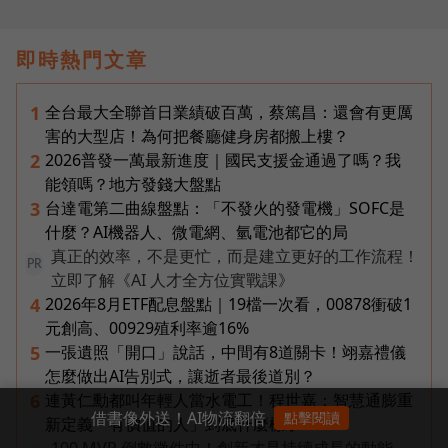
即時熱門文章
全台最大全聯首日業績破百萬，蔡篤昌：還會有更厲
1
害的大型店！為何把餐廳健身房都搬上樓？
2026普發一萬最新進度｜國民支援金通過了嗎？我
2
能領嗎？地方發錢大盤點
台達電第二曲線盤點：「不發火的發電機」SOFC是
3
什麼？AI機器人、微電網、氫電池都它的局
真正的效率，不是更忙，而是建立更好的工作流程！
PR
立即了解《AI 人才全方位實戰課》
2026年8月ETF配息盤點｜19檔一次看，00878衝破1
4
元創高、00929殖利率逾16%
一張遺照「開口」說話，中間有8道關卡！翊嘉禮儀
5
怎麼做出AI告別式，讓逝者最後道別？
連黃仁勳都叫年輕人當水電工！程世嘉：智慧通膨重
6
借書像外送！AI物流翻倍
點擊閱讀
新定義「有價值的人」到底什麼樣子？
100 MVP 倒數徵件中！創新才是持續成長的動能，