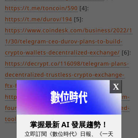
https://t.me/toncoin/590
[4]:
https://t.me/durov/194
[5]:
https://www.coindesk.com/business/2022/1
1/30/telegram-ceo-durov-plans-to-build-
crypto-wallets-decentralized-exchange/
[6]:
https://decrypt.co/116098/telegram-plans-
decentralized-trustless-crypto-exchange-
X
ftx-failure
[7]:
https://cointelegraph.com/news/telegram-
founder-wants-to-build-new-decentralized-
tools-to-combat-power-abuse
掌握最新 AI 發展趨勢！
立即訂閱《數位時代》日報、《一天