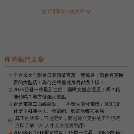
往下滑看下一篇文章
即時熱門文章
全台最大全聯首日業績破百萬，蔡篤昌：還會有更厲
1
害的大型店！為何把餐廳健身房都搬上樓？
2026普發一萬最新進度｜國民支援金通過了嗎？我
2
能領嗎？地方發錢大盤點
台達電第二曲線盤點：「不發火的發電機」SOFC是
3
什麼？AI機器人、微電網、氫電池都它的局
真正的效率，不是更忙，而是建立更好的工作流程！
PR
立即了解《AI 人才全方位實戰課》
2026年8月ETF配息盤點｜19檔一次看，00878衝破1
4