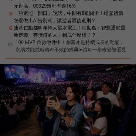
元創高、00929殖利率逾16%
一張遺照「開口」說話，中間有8道關卡！翊嘉禮儀
5
怎麼做出AI告別式，讓逝者最後道別？
連黃仁勳都叫年輕人當水電工！程世嘉：智慧通膨重
6
新定義「有價值的人」到底什麼樣子？
100 MVP 倒數徵件中！創新才是持續成長的動能，
PR
永續才能成就傳奇不敗的經典➤讓每一步改變被看見