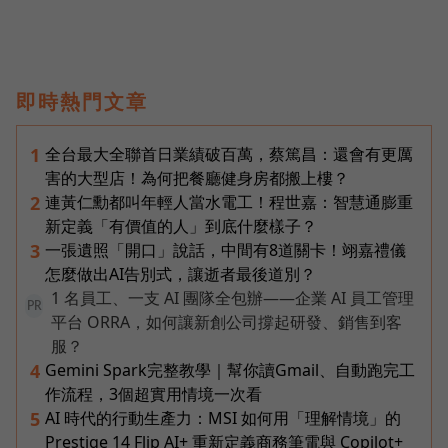
即時熱門文章
全台最大全聯首日業績破百萬，蔡篤昌：還會有更厲
1
害的大型店！為何把餐廳健身房都搬上樓？
連黃仁勳都叫年輕人當水電工！程世嘉：智慧通膨重
2
新定義「有價值的人」到底什麼樣子？
一張遺照「開口」說話，中間有8道關卡！翊嘉禮儀
3
怎麼做出AI告別式，讓逝者最後道別？
1 名員工、一支 AI 團隊全包辦——企業 AI 員工管理
PR
平台 ORRA，如何讓新創公司撐起研發、銷售到客
服？
Gemini Spark完整教學｜幫你讀Gmail、自動跑完工
4
作流程，3個超實用情境一次看
AI 時代的行動生產力：MSI 如何用「理解情境」的
5
Prestige 14 Flip AI+ 重新定義商務筆電與 Copilot+