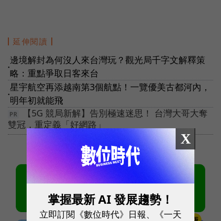
延伸閱讀
邊境解封為何沒人來台灣玩？觀光局千字文解釋策
●
略：重點爭取日客來台
星宇航空再添越南第3個航點！一覽優美古都河內，
●
明年初就能飛
【5G 競局新解】告別極速迷思！ 台灣大哥大奪
雙冠，重定義「好網路」
X
掌握最新 AI 發展趨勢！
立即訂閱《數位時代》日報、《一天