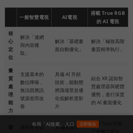
搭載 True RGB
一般智慧電視
AI電視
的 AI 電視
核
解決「連網
心
解決「基礎畫
解決「極致高階
與內容獲
定
面自動優化」
畫質精準執行」
取」
位
畫
支援基本的
具備 AI 升頻
質
結合 XR 認知智
數位降噪，
技術，能動態
處
慧處理器與硬體
無法因應訊
辨識場景並優
理
優勢，進行深度
號源差而改
化低解析度影
能
的 AI 畫面優化
善
片
力
採用 True RGB
布局「AI推薦」入口
立即報名
背
傳統常亮背
具備區域控
三色獨立背光，