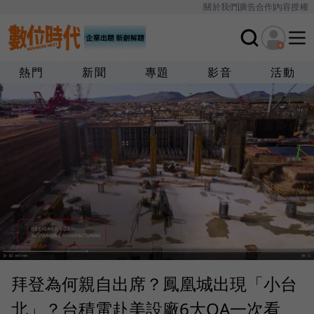
關於我們
廣告合作
內容授權
熱門
新聞
專題
影音
活動
拜登為何親自出席？鳳凰城出現「小台
北」？台積電赴美設廠6大QA一次看