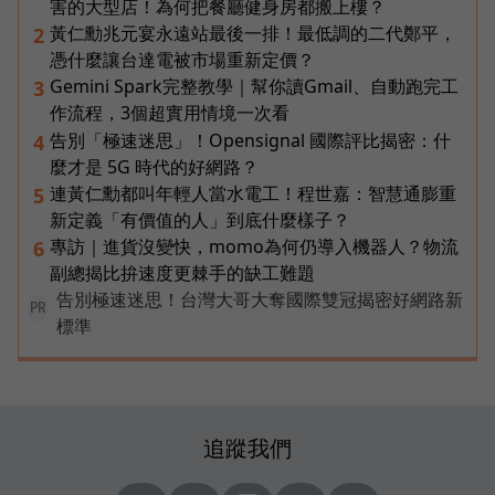
害的大型店！為何把餐廳健身房都搬上樓？
黃仁勳兆元宴永遠站最後一排！最低調的二代鄭平，
2
憑什麼讓台達電被市場重新定價？
Gemini Spark完整教學｜幫你讀Gmail、自動跑完工
3
作流程，3個超實用情境一次看
告別「極速迷思」！Opensignal 國際評比揭密：什
4
麼才是 5G 時代的好網路？
連黃仁勳都叫年輕人當水電工！程世嘉：智慧通膨重
5
新定義「有價值的人」到底什麼樣子？
專訪｜進貨沒變快，momo為何仍導入機器人？物流
6
副總揭比拚速度更棘手的缺工難題
告別極速迷思！台灣大哥大奪國際雙冠揭密好網路新
PR
標準
追蹤我們