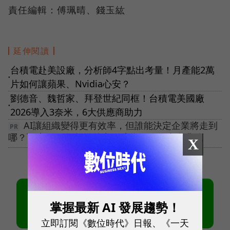
責任編輯：傅珮晴、錢玉紘
延伸閱讀
台積電赴美設廠，分析師4字點出考量！月產能2萬
●
片如何讓蘋果、Nvidia心安？
劉德音、魏哲家、拜登世紀同框！台積電美國廠
●
2026導入3奈米，6大供應商助力
AI讓組織變得更有效率，但誰能決定企業將走到
哪？百大MVP倒數徵件中！成為下一代產業典範
X
掌握最新 AI 發展趨勢！
立即訂閱《數位時代》日報、《一天