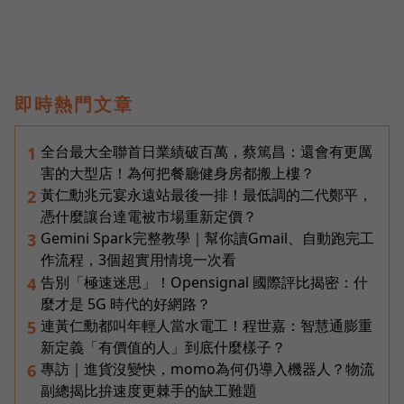
即時熱門文章
全台最大全聯首日業績破百萬，蔡篤昌：還會有更厲
1
害的大型店！為何把餐廳健身房都搬上樓？
黃仁勳兆元宴永遠站最後一排！最低調的二代鄭平，
2
憑什麼讓台達電被市場重新定價？
Gemini Spark完整教學｜幫你讀Gmail、自動跑完工
3
作流程，3個超實用情境一次看
告別「極速迷思」！Opensignal 國際評比揭密：什
4
麼才是 5G 時代的好網路？
連黃仁勳都叫年輕人當水電工！程世嘉：智慧通膨重
5
新定義「有價值的人」到底什麼樣子？
專訪｜進貨沒變快，momo為何仍導入機器人？物流
6
副總揭比拚速度更棘手的缺工難題