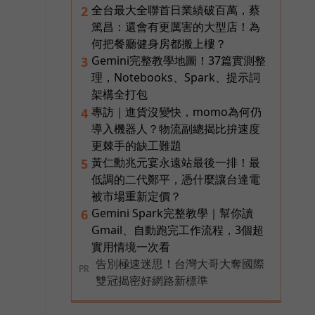
創
全台最大全聯首日業績破百萬，蔡
2
篤昌：還會有更厲害的大型店！為
何把餐廳健身房都搬上樓？
Gemini完整教學地圖！37篇實測整
3
理，Notebooks、Spark、提示詞
架構全打包
專訪｜進貨沒變快，momo為何仍
4
導入機器人？物流副總揭比拚速度
更棘手的缺工難題
黃仁勳兆元宴永遠站最後一排！最
5
低調的二代鄭平，憑什麼讓台達電
被市場重新定價？
Gemini Spark完整教學｜幫你讀
6
Gmail、自動跑完工作流程，3個超
實用情境一次看
告別極速迷思！台灣大哥大奪國際
PR
雙冠揭密好網路新標準