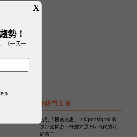
X
展趨勢！
、《一天一
療
權政策
即時熱門文章
告別「極速迷思」！Opensignal 國
1
際評比揭密：什麼才是 5G 時代的好
網路？