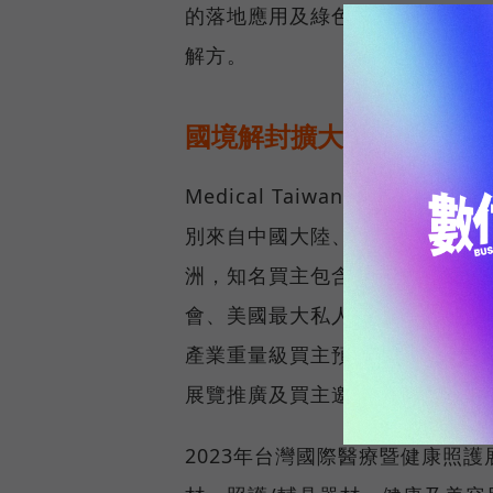
的落地應用及綠色實踐的願景，
解方。
國境解封擴大買主洽邀活
Medical Taiwan於疫前來
別來自中國大陸、日本、越南、
洲，知名買主包含新加坡最大連鎖通
會、美國最大私人醫材經銷商Med
產業重量級買主預計將陸續回歸觀
展覽推廣及買主邀請力道。
2023年台灣國際醫療暨健康照