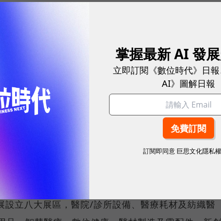
透過情境下的產品展示，勾劃醫療新商模及醫療永續的
掌握最新 AI 發
絡全球貿易關係
立即訂閱《數位時代》日報
AI》圖解日報
臺參觀的國際買主超過千名，以2019年為例，前10大買主分
泰國、美國、韓國、馬來西亞、新加坡、菲律賓及澳
路商FairPrice、日本九州與鹿兒島的醫療器材協
line、歐洲經貿網(EEN)醫療產業聚落採購團等，醫
訂閱即同意
巨思文化隱私
展，外貿協會亦持續透過全球逾60個駐外單位，擴大
護展設立八大展區，醫院/診所設備、醫療耗材及紡織醫