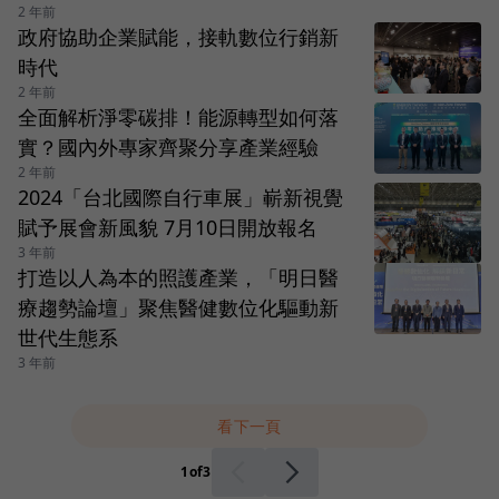
2 年前
政府協助企業賦能，接軌數位行銷新
時代
2 年前
全面解析淨零碳排！能源轉型如何落
實？國內外專家齊聚分享產業經驗
2 年前
2024「台北國際自行車展」嶄新視覺
賦予展會新風貌 7月10日開放報名
3 年前
打造以人為本的照護產業，「明日醫
療趨勢論壇」聚焦醫健數位化驅動新
世代生態系
3 年前
看下一頁
1
of
3