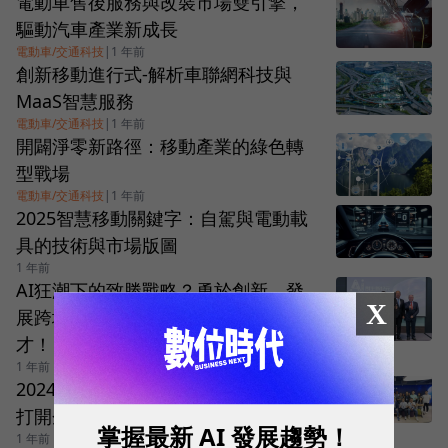
電動車售後服務與改裝市場雙引擎，
驅動汽車產業新成長
電動車/交通科技
|
1 年前
創新移動進行式-解析車聯網科技與
MaaS智慧服務
電動車/交通科技
|
1 年前
開闢淨零新路徑：移動產業的綠色轉
型戰場
電動車/交通科技
|
1 年前
2025智慧移動關鍵字：自駕與電動載
具的技術與市場版圖
1 年前
AI狂潮下的致勝戰略？勇於創新、發
X
展跨域應用，培育具AI 素養的關鍵人
才！
1 年前
2024 AI CEO工作坊第二期正式招生，
打開企業AI轉型的未來大門
掌握最新 AI 發展趨勢！
1 年前