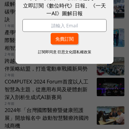
緩解企業碳焦慮！外貿協會首度舉辦
立即訂閱《數位時代》日報、《一天
碳學堂，從實戰課程解鎖永續轉型秘
一AI》圖解日報
訣
1 年前
產學醫專家共議 AI 醫療未來 「台灣國
際醫療暨健康照護展」記者會搶先亮
相智慧醫療產品
訂閱即同意
巨思文化隱私權政策
2 年前
跨越界線 馳向未來---台灣串聯國際夥
伴策略結盟，打造電動車戰國新局勢
2 年前
COMPUTEX 2024 Forum首度以人工
智慧為主題，從應用布局及硬體創新
深入剖析生成式AI新賽局
2 年前
2024年「台灣國際醫療暨健康照護
展」開放報名中 啟動智慧醫療跨國跨
域商機