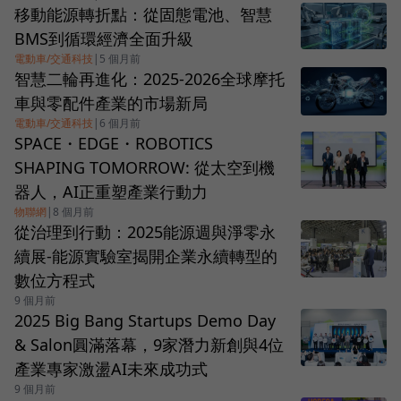
移動能源轉折點：從固態電池、智慧
BMS到循環經濟全面升級
電動車/交通科技
|
5 個月前
智慧二輪再進化：2025-2026全球摩托
車與零配件產業的市場新局
電動車/交通科技
|
6 個月前
SPACE・EDGE・ROBOTICS
SHAPING TOMORROW: 從太空到機
器人，AI正重塑產業行動力
物聯網
|
8 個月前
從治理到行動：2025能源週與淨零永
續展-能源實驗室揭開企業永續轉型的
數位方程式
9 個月前
2025 Big Bang Startups Demo Day
& Salon圓滿落幕，9家潛力新創與4位
產業專家激盪AI未來成功式
9 個月前