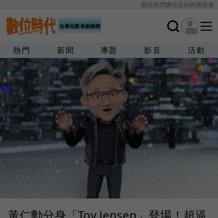
關於我們
廣告合作
內容授權
熱門
新聞
專題
影音
活動
黃仁勳分身「Toy Jensen」登場！超逼