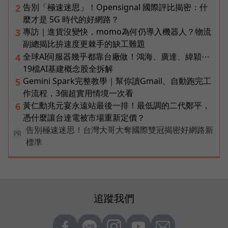
告別「極速迷思」！Opensignal 國際評比揭密：什
2
麼才是 5G 時代的好網路？
專訪｜進貨沒變快，momo為何仍導入機器人？物流
3
副總揭比拚速度更棘手的缺工難題
全球AI伺服器幾乎都靠台廠做！鴻海、廣達、緯穎⋯
4
19檔AI基建概念股全拆解
Gemini Spark完整教學｜幫你讀Gmail、自動跑完工
5
作流程，3個超實用情境一次看
黃仁勳兆元宴永遠站最後一排！最低調的二代鄭平，
6
憑什麼讓台達電被市場重新定價？
告別極速迷思！台灣大哥大奪國際雙冠揭密好網路新
PR
標準
追蹤我們