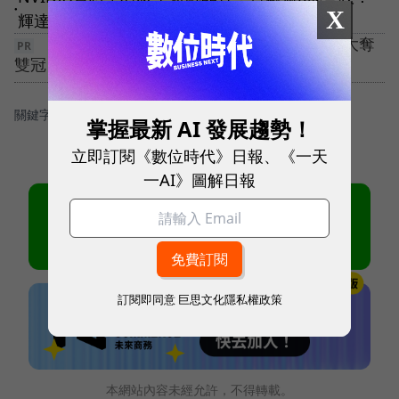
X
●
輝達Q3營收優於預期
【5G 競局新解】告別極速迷思！ 台灣大哥大奪
雙冠，重定義「好網路」
關鍵字：
＃Nvidia
掌握最新 AI 發展趨勢！
立即訂閱《數位時代》日報、《一天
一AI》圖解日報
訂閱即同意
巨思文化隱私權政策
本網站內容未經允許，不得轉載。