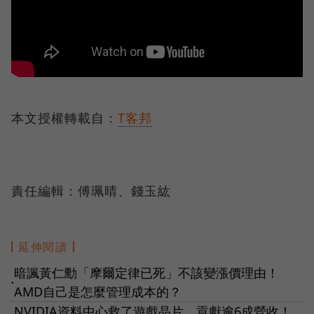
本文授權轉載自：
T客邦
責任編輯：傅珮晴、錢玉紘
延伸閱讀
暗諷黃仁勳「摩爾定律已死」不該變漲價理由！
●
AMD自己是怎麼管理成本的？
NVIDIA資料中心救了遊戲晶片，貢獻逾6成營收！