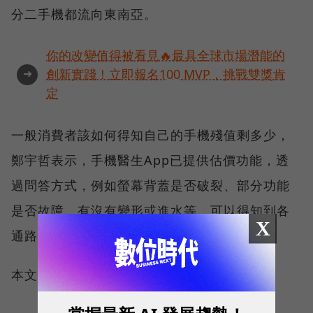
分二手機都流向東南亞。
你的改變值得被看見🔥最具全球市場潛能的
➜
創新實踐！立即報名100 MVP，挑戰雙獎肯
定
一般消費者該如何得知自己的手機殘值剩多少，
鄭宇哲表示，手機醫生App已提供估價功能，透
過問答方式，例如螢幕背蓋是否破裂、部分功能
是否故障、有沒有變形或進水等，可以得知到各
X
通路回收的價格大約多少。
本文授權轉載自：
中央社