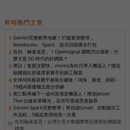
即時熱門文章
Gemini完整教學地圖！37篇實測整理，
1
Notebooks、Spark、提示詞架構全打包
告別「極速迷思」！Opensignal 國際評比揭密：什
2
麼才是 5G 時代的好網路？
專訪｜進貨沒變快，momo為何仍導入機器人？物流
3
副總揭比拚速度更棘手的缺工難題
全球AI伺服器幾乎都靠台廠做！鴻海、廣達、緯穎⋯
4
19檔AI基建概念股全拆解
黃仁勳再喊下一波AI浪潮是機器人！輝達Jetson
5
Thor台鏈名單曝光，這些可望成受惠族群
Gemini Spark完整教學｜幫你讀Gmail、自動跑完工
6
作流程，3個超實用情境一次看
告別極速迷思！台灣大哥大奪國際雙冠揭密好網路新
PR
標準