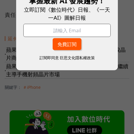
掌握最新 AI 發展趨勢！
立即訂閱《數位時代》日報、《一天
責任編輯：傅珮晴
一AI》圖解日報
延伸閱讀
蘋果密謀2025年淘汰博通晶片！庫克想逐步擺脫晶
●
片商依賴，可能嗎？
訂閱即同意
巨思文化隱私權政策
蘋果iPhone SE 4難產，高通暗爽！2024前可望繼續
●
主導手機射頻晶片市場
關鍵字：
＃iPhone