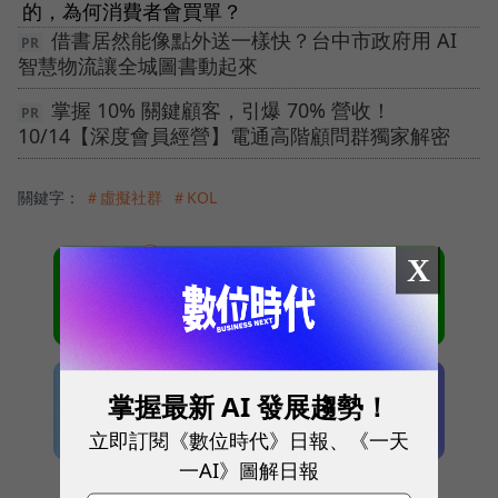
的，為何消費者會買單？
借書居然能像點外送一樣快？台中市政府用 AI
智慧物流讓全城圖書動起來
掌握 10% 關鍵顧客，引爆 70% 營收！
10/14【深度會員經營】電通高階顧問群獨家解密
關鍵字：
＃虛擬社群
＃KOL
X
掌握最新 AI 發展趨勢！
立即訂閱《數位時代》日報、《一天
一AI》圖解日報
本網站內容未經允許，不得轉載。