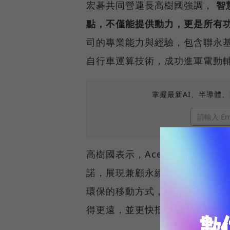
宏碁共同營運長高樹國強調，
智
點，不僅能提供動力，更是所有
司的專業能力與經驗，包含聯永基（M
自行車運算技術，成功進軍電動
掌握最新AI、半導體
高樹國表示，Acer ebii電
諾，展現兼顧永續發展和使用者
環保的移動方式，Acer ebi
得更遠，並更快抵達目的地。