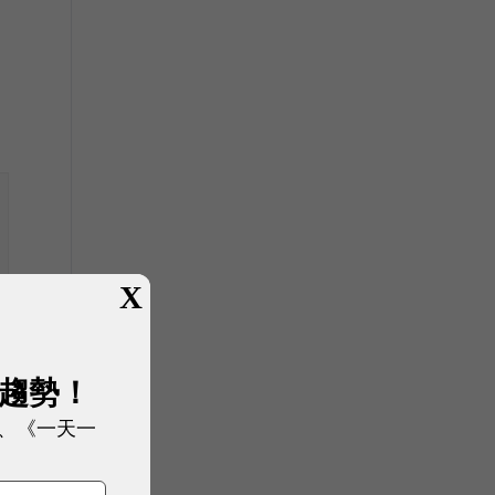
公
的
X
展趨勢！
騎
、《一天一