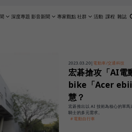
聞
深度專題
影音新聞
專家觀點
社群
活動
課程
雜誌
2023.03.20
|
電動車/交通科技
宏碁搶攻「AI電
bike「Acer 
慧？
宏碁推出以 AI 技術為核心的單馬
騎士的多元需求。
＃電動自行車