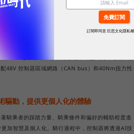
智慧車輛控制箱，實現模組化的電動輔助自行車架
訂閱即同意
巨思文化隱私
車具代表性的模組化架構，透過創新、簡潔及有效率的設計，
控制箱，使 Acer ebii電動輔助自行車便於充電和
er ebii電動輔助自行車的輪組採用堅固的單邊前叉
配48V 控制器區域網路（CAN bus）和40Nm扭力性
AI技術驅動，提供更個人化的體驗
t，能隨著騎乘者的踩踏力量、騎乘條件和偏好的輔助程度進
更加智慧及個人化。騎行過程中，控制器將透過AI技