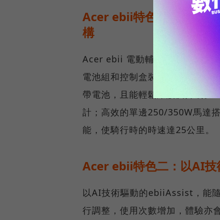
Acer ebii特色一：
構
Acer ebii 電動輔助自行
電池組和控制盒裝入精巧的智慧車輛
帶電池，且能輕鬆維護及升級。Ac
計；高效的單邊250/350W馬達搭
能，使騎行時的時速達25公里。
Acer ebii特色二：以
以AI技術驅動的ebiiAssis
行調整，使用次數增加，體驗亦會