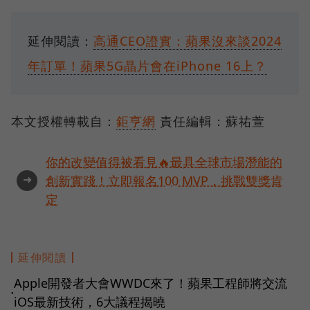
延伸閱讀：
高通CEO證實：蘋果沒來談2024
年訂單！蘋果5G晶片會在iPhone 16上？
本文授權轉載自：
鉅亨網
責任編輯：蘇祐萱
你的改變值得被看見🔥最具全球市場潛能的
➜
創新實踐！立即報名100 MVP，挑戰雙獎肯
定
延伸閱讀
Apple開發者大會WWDC來了！蘋果工程師將交流
●
iOS最新技術，6大議程揭曉