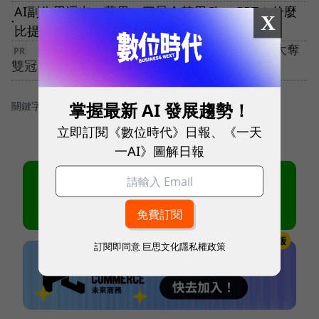
AI副作用浮出，蘋果、三星全禁用ChatGPT！什麼
X
●
比提升效率更重要？哪些企業也跟進？
【5G 競局新解】告別極速迷思！ 台灣大哥大奪
雙冠，重定義「好網路」
掌握最新 AI 發展趨勢！
關鍵字：
＃Apple蘋果
＃晶片
立即訂閱《數位時代》日報、《一天
一AI》圖解日報
訂閱即同意
巨思文化隱私權政策