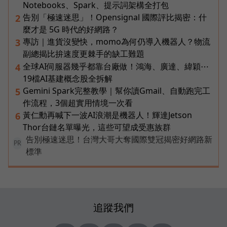
Notebooks、Spark、提示詞架構全打包
告別「極速迷思」！Opensignal 國際評比揭密：什
2
麼才是 5G 時代的好網路？
專訪｜進貨沒變快，momo為何仍導入機器人？物流
3
副總揭比拚速度更棘手的缺工難題
全球AI伺服器幾乎都靠台廠做！鴻海、廣達、緯穎⋯
4
19檔AI基建概念股全拆解
Gemini Spark完整教學｜幫你讀Gmail、自動跑完工
5
作流程，3個超實用情境一次看
黃仁勳再喊下一波AI浪潮是機器人！輝達Jetson
6
Thor台鏈名單曝光，這些可望成受惠族群
告別極速迷思！台灣大哥大奪國際雙冠揭密好網路新
PR
標準
追蹤我們