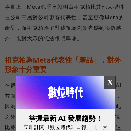
事實上，Meta似乎早就明白祖克柏比其他大型科
技公司高層對公司更有代表性，甚至更像Meta的
產品，而祖克柏除了對被視為創新者感到很敏感
外，也對大眾的想法很感興趣。
祖克柏為Meta代表性「產品」，對外
形象十分重要
X
在裁員數萬人後，祖克柏藉由公開談論公司在AI
方面的新產品投資，試圖重新贏得員工的支持，
因為他們可能會對公司的前進方向更興奮。除此
掌握最新 AI 發展趨勢！
之外，祖克柏也透過Instagram分享他完成運動
立即訂閱《數位時代》日報、《一天
比賽的自拍，試圖宣傳這種更前衛的形象。而過