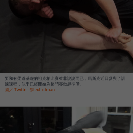
要和有柔道基礎的祖克柏比賽並非說說而已，馬斯克近日參與了訓
練課程，似乎已經開始為格鬥賽做起準備。
圖／ Twitter @lexfridman