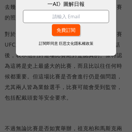
一AI》圖解日報
去幾年，他也時常分享自己進行柔術練習或比賽
的照片。
對於兩位億萬富翁的格鬥之約，終極格鬥冠軍賽
訂閱即同意
巨思文化隱私權政策
UFC主席懷特（Dana White）經過和兩人通話
後，表示他們對這場比賽絕對是認真的。懷特認
為這將是史上最盛大的比賽，而且比以往任何時
候都重要。但這場比賽是否會進行仍是個問題，
尤其兩人皆為業餘選手，比賽可能會受到監管，
包括配戴頭套等安全要求。
不過無論比賽是否如實舉辦，祖克柏和馬斯克兩