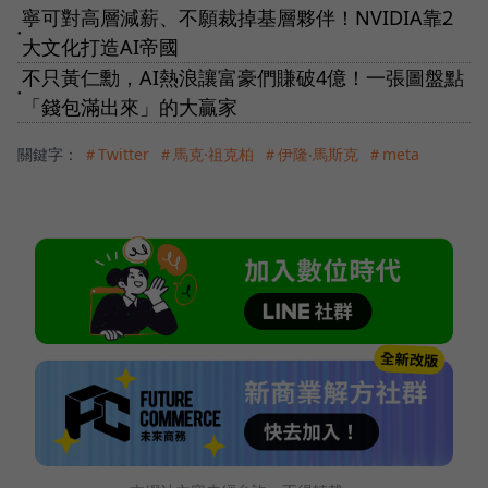
寧可對高層減薪、不願裁掉基層夥伴！NVIDIA靠2
●
大文化打造AI帝國
不只黃仁勳，AI熱浪讓富豪們賺破4億！一張圖盤點
●
「錢包滿出來」的大贏家
關鍵字：
＃Twitter
＃馬克·祖克柏
＃伊隆‧馬斯克
＃meta