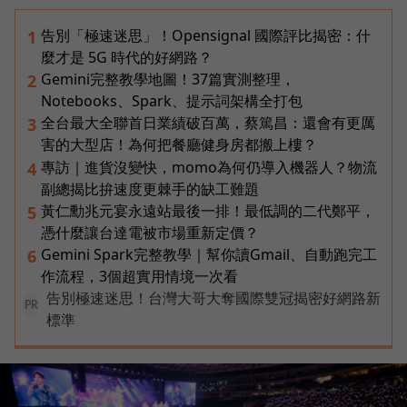
告別「極速迷思」！Opensignal 國際評比揭密：什
1
麼才是 5G 時代的好網路？
Gemini完整教學地圖！37篇實測整理，
2
Notebooks、Spark、提示詞架構全打包
全台最大全聯首日業績破百萬，蔡篤昌：還會有更厲
3
害的大型店！為何把餐廳健身房都搬上樓？
專訪｜進貨沒變快，momo為何仍導入機器人？物流
4
副總揭比拚速度更棘手的缺工難題
黃仁勳兆元宴永遠站最後一排！最低調的二代鄭平，
5
憑什麼讓台達電被市場重新定價？
Gemini Spark完整教學｜幫你讀Gmail、自動跑完工
6
作流程，3個超實用情境一次看
告別極速迷思！台灣大哥大奪國際雙冠揭密好網路新
PR
標準