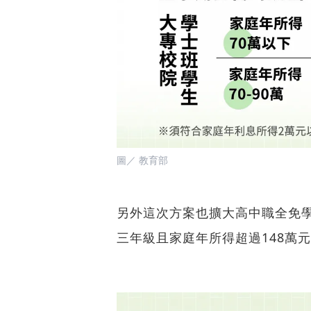
圖／ 教育部
另外這次方案也擴大高中職全免
三年級且家庭年所得超過148萬