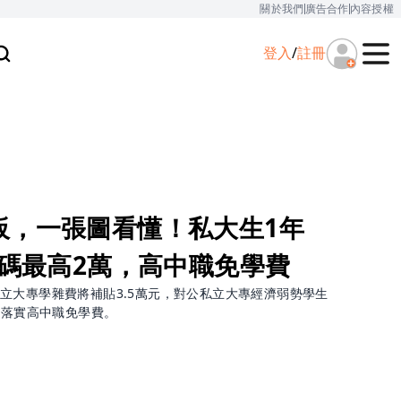
關於我們
廣告合作
內容授權
登入
/
註冊
板，一張圖看懂！私大生1年
加碼最高2萬，高中職免學費
立大專學雜費將補貼3.5萬元，對公私立大專經濟弱勢學生
面落實高中職免學費。