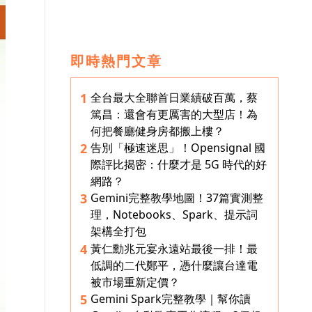
即時熱門文章
全台最大全聯首日業績破百萬，蔡
1
篤昌：還會有更厲害的大型店！為
何把餐廳健身房都搬上樓？
告別「極速迷思」！Opensignal 國
2
際評比揭密：什麼才是 5G 時代的好
網路？
Gemini完整教學地圖！37篇實測整
3
理，Notebooks、Spark、提示詞
架構全打包
黃仁勳兆元宴永遠站最後一排！最
4
低調的二代鄭平，憑什麼讓台達電
被市場重新定價？
Gemini Spark完整教學｜幫你讀
5