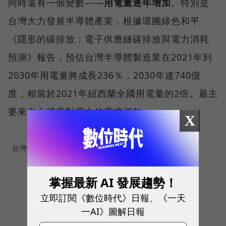
同時還有一個變數——
用電量逐年增加
。特別是
台灣大力發展半導體產業，根據環團綠色和平
《隱形的碳排放：電子供應鏈碳排放與電力消耗
預測》報告，預估台灣半導體製造業在2021年到
2030年用電量將成長236％，2030年達740億
度，相當於2021年紐西蘭全國用電量的2倍。最主
要來自台積電對電力的需求增加。
X
台灣會缺電？2圖看懂電力供需趨勢
掌握最新 AI 發展趨勢！
立即訂閱《數位時代》日報、《一天
一AI》圖解日報