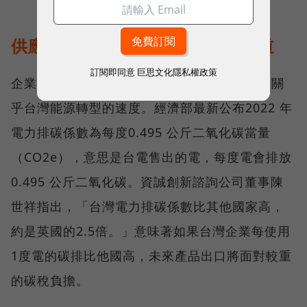
供應穩還不夠！潔淨能源是未來王道
訂閱即同意
巨思文化隱私權政策
企業除了追求電力穩定供應，還要求潔淨，這關
乎台灣能源轉型的速度。經濟部最新公布2022 年
電力排碳係數為每度0.495 公斤二氧化碳當量
（CO2e），意思是台電售出的電，每度電會排放
0.495 公斤二氧化碳。資誠創新諮詢公司董事陳
世祥指出，「台灣電力排碳係數比其他國家高，
約是英國的2.5倍。」意味著如果台灣企業每使用
1度電的碳排比他國高，未來產品出口將面對較重
的碳稅負擔。