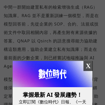
中間一群開始建置私有的檢索增強生成（RAG）
知識庫。RAG 並不是重新訓練一個模型，而是在
模型回答前，先從企業的 SOP、合約、法規或技
術文件中取回相關內容，再產生附有來源依據的
答案。QNAP 以 Qsirch 的語意搜尋能力協助建
構這類應用，協助企業建立私有知識庫；而走在
最前面的少數企業，則已經嘗試地端推論與 AI
X
Agent。
模型的選擇權，QNAP 刻意留給客戶。知識庫背
後採用哪一個模型，可由企業依需求決定，不綁
掌握最新 AI 發展趨勢！
定單一 AI 供應商。QNAP 也以 QuAgent AI 助
立即訂閱《數位時代》日報、《一天
理與模型情境協定（MCP）相關能力，讓管理者