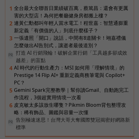
全台最大全聯首日業績破百萬，蔡篤昌：還會有更厲
1
害的大型店！為何把餐廳健身房都搬上樓？
連黃仁勳都叫年輕人當水電工！程世嘉：智慧通膨重
2
新定義「有價值的人」到底什麼樣子？
一張遺照「開口」說話，中間有8道關卡！翊嘉禮儀
3
怎麼做出AI告別式，讓逝者最後道別？
打造 AI 行銷飛輪！破解企業行銷「工具越多卻成效
PR
越差」的盲點
AI 時代的行動生產力：MSI 如何用「理解情境」的
4
Prestige 14 Flip AI+ 重新定義商務筆電與 Copilot+
PC？
Gemini Spark完整教學｜幫你讀Gmail、自動跑完工
5
作流程，3個超實用情境一次看
皮克敏太多該放生哪隻？Pikmin Bloom背包整理攻
6
略：稀有飾品、圖鑑與容量一次懂
告別極速迷思！台灣大哥大奪國際雙冠揭密好網路新
PR
標準