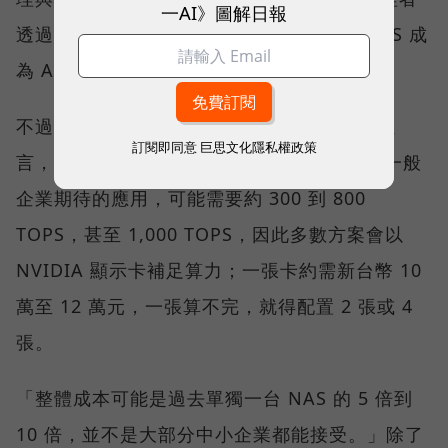
一AI》圖解日報
透過自然語言查詢狀態、調整設定，並讓 NAS 成
為 AI Agent 可調用的資料節點。
不過，劉文義沒有把這條路說得太容易。他坦
訂閱即同意
巨思文化隱私權政策
言，目前 NAS 硬體的 AI 運算能力仍有限。一般
企業期待的應用，可能需要約 300 到 800
TOPS，甚至 1,000 TOPS，因此多數方案會以
NVIDIA 顯示卡補足算力；一張卡約需新台幣 10
萬至 12 萬元，一張算不完，就得配置 2 張或 4
張。
「整體成本可能是過去單獨一台 NAS 的 5 倍到
10 倍，並不是大部分中小企業都能接受。」除了