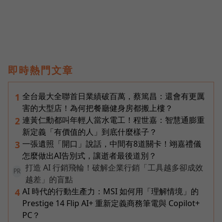
即時熱門文章
全台最大全聯首日業績破百萬，蔡篤昌：還會有更厲
1
害的大型店！為何把餐廳健身房都搬上樓？
連黃仁勳都叫年輕人當水電工！程世嘉：智慧通膨重
2
新定義「有價值的人」到底什麼樣子？
一張遺照「開口」說話，中間有8道關卡！翊嘉禮儀
3
怎麼做出AI告別式，讓逝者最後道別？
打造 AI 行銷飛輪！破解企業行銷「工具越多卻成效
PR
越差」的盲點
AI 時代的行動生產力：MSI 如何用「理解情境」的
4
Prestige 14 Flip AI+ 重新定義商務筆電與 Copilot+
PC？