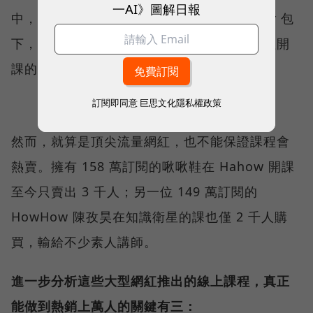
一AI》圖解日報
中，熱銷前 3 名課程全由百萬訂閱 Youtuber 包
下，且售出人數遠超過其他的平台講師，網紅開
課的流量變現效果，確實驚人。
訂閱即同意
巨思文化隱私權政策
然而，就算是頂尖流量網紅，也不能保證課程會
熱賣。擁有 158 萬訂閱的啾啾鞋在 Hahow 開課
至今只賣出 3 千人；另一位 149 萬訂閱的
HowHow 陳孜昊在知識衛星的課也僅 2 千人購
買，輸給不少素人講師。
進一步分析這些大型網紅推出的線上課程，真正
能做到熱銷上萬人的關鍵有三：