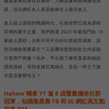
徹底發揮自身社群優勢，力圖說服粉絲掏腰包買
課，頂尖網紅名人甚至能催生上億元收入。
進入線上課程的戰國時代，社群經營已成為課程
宣傳的重中之重。我們精選 2023 年最熱門的 10
家線上課程，分析不同平台的社群經營成效，誰
登頂網路聲量霸主？又是哪些類型的貼文內容能
引發用戶興趣？此外，平台旗下擁有眾多粉絲的
課程講師，等同坐擁百萬雄兵，登高一呼之下誰
才是流量變現王？
Hahow 獨拿 YT 逾 8 成聲量穩坐社群
冠軍，知識衛星靠 FB 和 IG 網紅高互動
超車 PPA