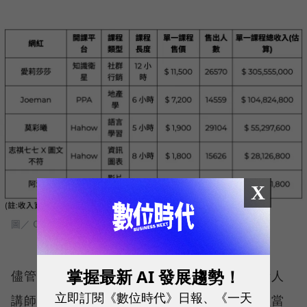
X
圖／ Qsearch
掌握最新 AI 發展趨勢！
儘管如此，頂尖網紅的號召力，仍然是一般素人
立即訂閱《數位時代》日報、《一天
講師難以匹敵的。在 Hahow 的所有付費課程當