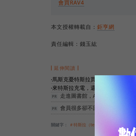
會買RAV4
本文授權轉載自：
鉅亨網
責任編輯：錢玉紘
延伸閱讀
馬斯克憂特斯拉買氣、談降價：如果
●
來特斯拉充電，還能吃飯、看電影
●
走進圖書館，AI 居然能讀懂你
會員很多卻不回購？10/14 
關鍵字：
＃特斯拉（tesla）