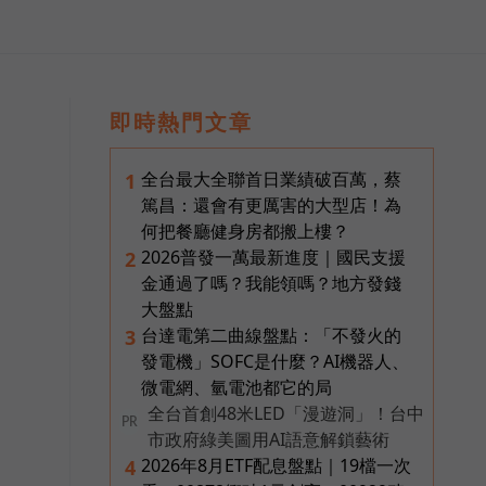
即時熱門文章
全台最大全聯首日業績破百萬，蔡
1
篤昌：還會有更厲害的大型店！為
何把餐廳健身房都搬上樓？
2026普發一萬最新進度｜國民支援
2
金通過了嗎？我能領嗎？地方發錢
大盤點
台達電第二曲線盤點：「不發火的
3
發電機」SOFC是什麼？AI機器人、
微電網、氫電池都它的局
全台首創48米LED「漫遊洞」！台中
PR
市政府綠美圖用AI語意解鎖藝術
2026年8月ETF配息盤點｜19檔一次
4