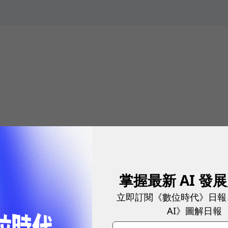
我們價格和豐田RAV4一樣，沒人會買RAV4
！電動車廠跨界拚線下店，還有哪些創意？
的心情？台中市政府「綠美圖」打造 48 米沉浸式空間
掌握最新 AI 發
電通高階顧問教你把「沉睡名單」變成「千萬營收」🔥
立即訂閱《數位時代》日報
AI》圖解日報