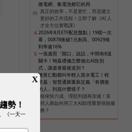
微電網、氫電池都它的局
真正的效率，不是更忙，而是建立
PR
更好的工作流程！立即了解《AI 人
才全方位實戰課》
2026年8月ETF配息盤點｜19檔一次
4
看，00878衝破1元創高、00929殖
利率逾16%
一張遺照「開口」說話，中間有8道
5
關卡！翊嘉禮儀怎麼做出AI告別
式，讓逝者最後道別？
連黃仁勳都叫年輕人當水電工！程
6
X
世嘉：智慧通膨重新定義「有價值
的人」到底什麼樣子？
核保快六成、理賠判讀再加速！富
PR
展趨勢！
邦人壽如何用三大AI助理重塑保險服
務？
、《一天一