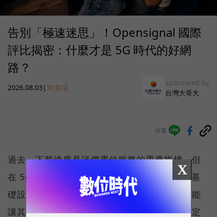
告別「極速迷思」！Opensignal 國際
評比揭密：什麼才是 5G 時代的好網
路？
sponsored by
2026.08.03
|
3C生活
台灣大哥大
分享
過去，下載速度是評價電信服務的重要指標，但
X
在 5G 成為工作、娛樂、生活不可或缺的數位基
礎設施後，消費者發現，再快的網速，如果不能
讓其在人潮聚集、高速移動或室內空間維持穩定