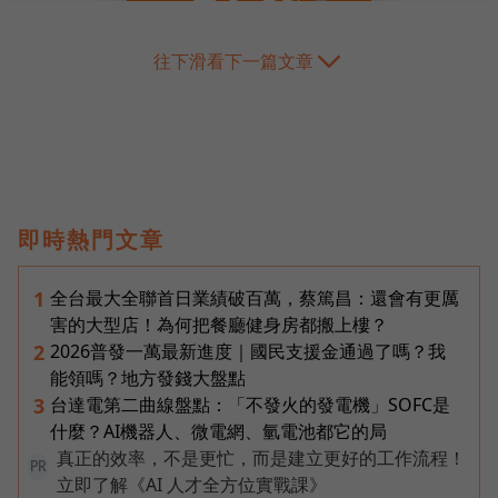
往下滑看下一篇文章
即時熱門文章
全台最大全聯首日業績破百萬，蔡篤昌：還會有更厲
1
害的大型店！為何把餐廳健身房都搬上樓？
2026普發一萬最新進度｜國民支援金通過了嗎？我
2
能領嗎？地方發錢大盤點
台達電第二曲線盤點：「不發火的發電機」SOFC是
3
什麼？AI機器人、微電網、氫電池都它的局
真正的效率，不是更忙，而是建立更好的工作流程！
PR
立即了解《AI 人才全方位實戰課》