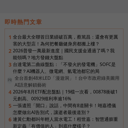
即時熱門文章
全台最大全聯首日業績破百萬，蔡篤昌：還會有更厲
1
害的大型店！為何把餐廳健身房都搬上樓？
2026普發一萬最新進度｜國民支援金通過了嗎？我
2
能領嗎？地方發錢大盤點
台達電第二曲線盤點：「不發火的發電機」SOFC是
3
什麼？AI機器人、微電網、氫電池都它的局
全台首創48米LED「漫遊洞」！台中市政府綠美圖用
PR
AI語意解鎖藝術
2026年8月ETF配息盤點｜19檔一次看，00878衝破1
4
元創高、00929殖利率逾16%
一張遺照「開口」說話，中間有8道關卡！翊嘉禮儀
5
怎麼做出AI告別式，讓逝者最後道別？
連黃仁勳都叫年輕人當水電工！程世嘉：智慧通膨重
6
新定義「有價值的人」到底什麼樣子？