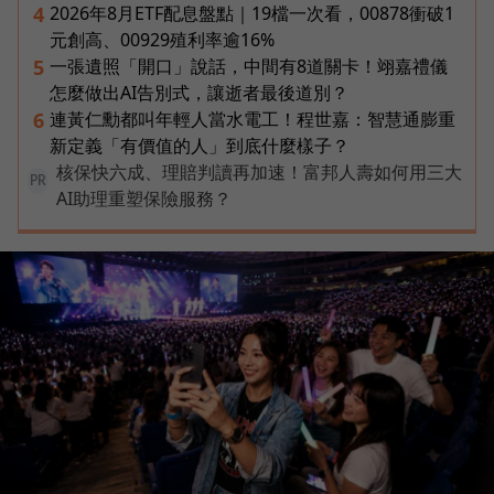
2026年8月ETF配息盤點｜19檔一次看，00878衝破1
4
元創高、00929殖利率逾16%
一張遺照「開口」說話，中間有8道關卡！翊嘉禮儀
5
怎麼做出AI告別式，讓逝者最後道別？
連黃仁勳都叫年輕人當水電工！程世嘉：智慧通膨重
6
新定義「有價值的人」到底什麼樣子？
核保快六成、理賠判讀再加速！富邦人壽如何用三大
PR
AI助理重塑保險服務？