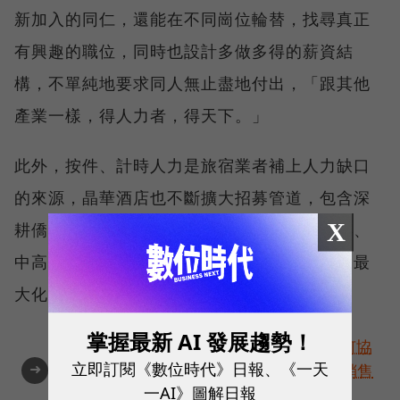
新加入的同仁，還能在不同崗位輪替，找尋真正
有興趣的職位，同時也設計多做多得的薪資結
構，不單純地要求同人無止盡地付出，「跟其他
產業一樣，得人力者，得天下。」
此外，按件、計時人力是旅宿業者補上人力缺口
的來源，晶華酒店也不斷擴大招募管道，包含深
X
耕僑生及外籍生的實習，並劃分青年、青壯年、
中高齡和高齡勞動力，給予不同的配合方案，最
大化補齊人力缺口的可能性。
掌握最新 AI 發展趨勢！
商機培育 x 高效報價 x 銷售預測💥AI 如何協
立即訂閱《數位時代》日報、《一天
➜
助主管提升團隊戰力？免費下載 AI 驅動銷售
一AI》圖解日報
守則