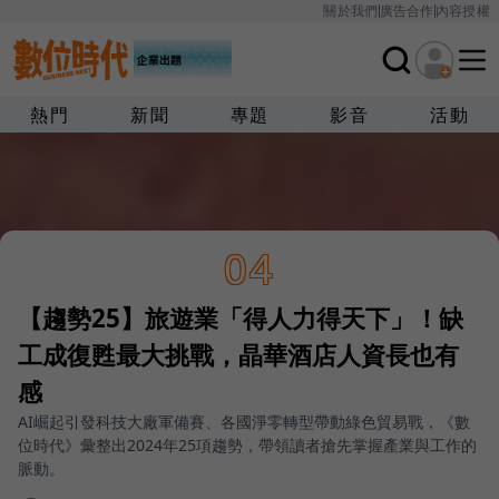
關於我們
廣告合作
內容授權
熱門
新聞
專題
影音
活動
04
【趨勢25】旅遊業「得人力得天下」！缺
工成復甦最大挑戰，晶華酒店人資長也有
感
AI崛起引發科技大廠軍備賽、各國淨零轉型帶動綠色貿易戰，《數
位時代》彙整出2024年25項趨勢，帶領讀者搶先掌握產業與工作的
脈動。