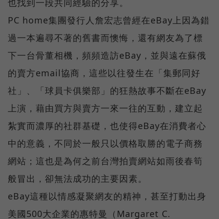
也找到一段共同經驗的分享。
PC home集團發行人詹宏志曾經在eBay上因為錯
過一本遍尋不著的舊書而懊悔，還有網友為了標
下一台骨董相機，頻頻造訪eBay，並與遠在蘇俄
的賣方email協商，這些以往發生在「集郵同好
社」、「球員卡俱樂部」的狂熱故事不斷在eBay
上演，藉由買方與賣方一來一往的互動，建立起
紮實而濃厚的社群基礎，也使得eBay在消費者心
中的意義，不同於一般只以價格取勝的電子商務
網站；這也是為何之前台灣拍賣網站如雨後春筍
般冒出，卻無法成功的主要因素。
eBay這種以情感凝聚網友的精神，甚至打動出身
美國500大企業的惠特曼（Margaret C.