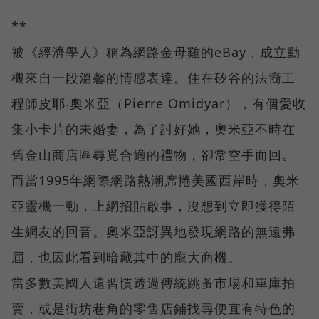
**
被《經濟學人》稱為網路金母雞的eBay，成立動
機來自一段溫馨的情感表達。住在矽谷的法裔工
程師皮耶‧奧米亞（Pierre Omidyar），有個愛收
集小卡片的未婚妻，為了討好她，奧米亞不時在
舊金山商店區尋覓合適的禮物，卻常空手而回。
而當1995年網際網路熱潮席捲美國西岸時，奧米
亞靈機一動，上網招貼啟事，沒想到立即獲得陌
生網友的回音。奧米亞訝異地發現網路的無遠弗
屆，也因此看到暗藏其中的龐大商機。
當多數美國人還習慣透過傳統跳蚤市場和車庫拍
賣，或是街坊巷角的零售店鋪找尋便宜有特色的