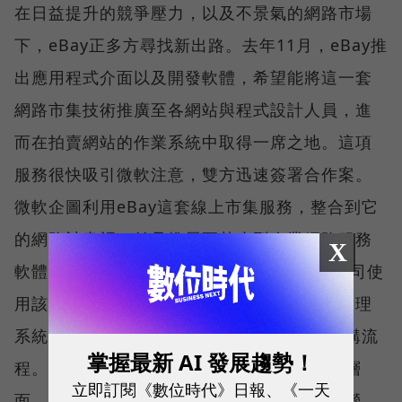
在日益提升的競爭壓力，以及不景氣的網路市場
下，eBay正多方尋找新出路。去年11月，eBay推
出應用程式介面以及開發軟體，希望能將這一套
網路市集技術推廣至各網站與程式設計人員，進
而在拍賣網站的作業系統中取得一席之地。這項
服務很快吸引微軟注意，雙方迅速簽署合作案。
微軟企圖利用eBay這套線上市集服務，整合到它
的網路計畫裡，並且推展至其小型企業網路服務
X
軟體提供計畫──bCentral中。未來，這些公司使
用該計畫建置企業網頁、線上目錄以及財務管理
系統，並可透過eBay的拍賣作業系統完成採購流
掌握最新 AI 發展趨勢！
程。對eBay而言，則能將收入來源打入企業層
立即訂閱《數位時代》日報、《一天
面。這塊新大陸能不能持續替eBay創造更多營