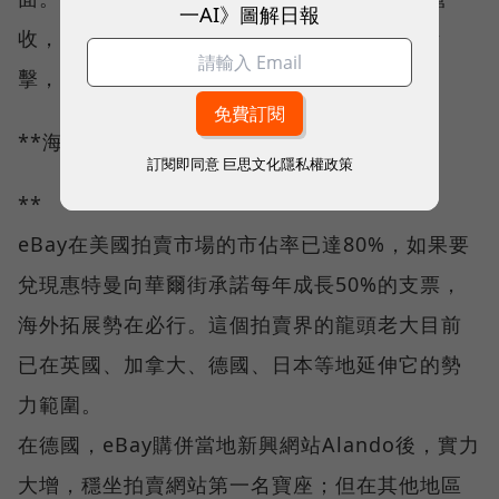
一AI》圖解日報
收，目前還不得而知，但為了面對不景氣的衝
擊，eBay勢必得開發新的收入來源。
**海外複製成功模式？
訂閱即同意
巨思文化隱私權政策
**
eBay在美國拍賣市場的市佔率已達80%，如果要
兌現惠特曼向華爾街承諾每年成長50%的支票，
海外拓展勢在必行。這個拍賣界的龍頭老大目前
已在英國、加拿大、德國、日本等地延伸它的勢
力範圍。
在德國，eBay購併當地新興網站Alando後，實力
大增，穩坐拍賣網站第一名寶座；但在其他地區