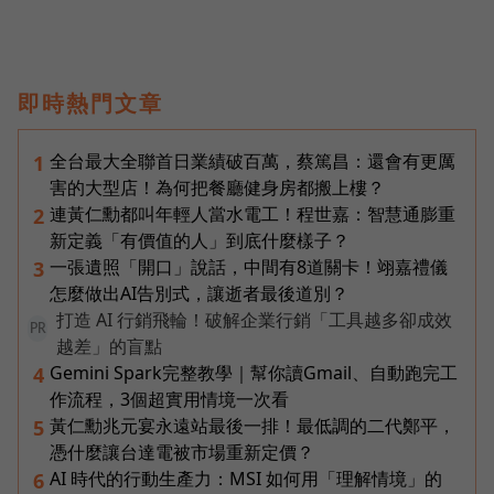
即時熱門文章
全台最大全聯首日業績破百萬，蔡篤昌：還會有更厲
1
害的大型店！為何把餐廳健身房都搬上樓？
連黃仁勳都叫年輕人當水電工！程世嘉：智慧通膨重
2
新定義「有價值的人」到底什麼樣子？
一張遺照「開口」說話，中間有8道關卡！翊嘉禮儀
3
怎麼做出AI告別式，讓逝者最後道別？
打造 AI 行銷飛輪！破解企業行銷「工具越多卻成效
PR
越差」的盲點
Gemini Spark完整教學｜幫你讀Gmail、自動跑完工
4
作流程，3個超實用情境一次看
黃仁勳兆元宴永遠站最後一排！最低調的二代鄭平，
5
憑什麼讓台達電被市場重新定價？
AI 時代的行動生產力：MSI 如何用「理解情境」的
6