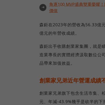
角逐100 MVP盛典雙重榮
➜
價值
森鉅在2023年的營收為56.33
億元的年營收成績。
森鉅出手收購創業家集團，就是瞄
造業專長的實體經濟汲取數位公
品帶來加值效益。
創業家兄弟近年營運成績
創業家兄弟旗下包含生活市集、松果
元、年減-43.9%幾乎是砍半的