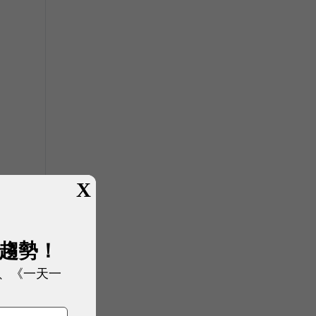
X
展趨勢！
、《一天一