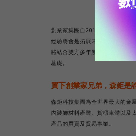
創業家集團自2012年成立，已
經驗將會是拓展未來營運的基礎
將結合雙方多年累積之實踐經驗
基礎。
買下創業家兄弟，森鉅是
森鉅科技集團為全世界最大的金
內裝飾材料產業、貨櫃車體以及
產品的買賣及貿易事業。