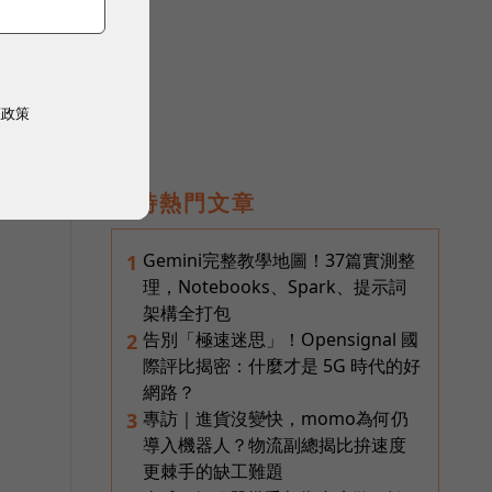
與
權政策
即時熱門文章
Gemini完整教學地圖！37篇實測整
1
理，Notebooks、Spark、提示詞
架構全打包
告別「極速迷思」！Opensignal 國
2
際評比揭密：什麼才是 5G 時代的好
網路？
專訪｜進貨沒變快，momo為何仍
3
導入機器人？物流副總揭比拚速度
更棘手的缺工難題