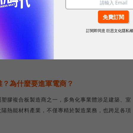
累積12年的消費數據與網路技術，過去累積的數據資料
訂閱即同意
巨思文化隱私
，隨著數位轉型趨勢來臨，森鉅科技集團與創業家集團
，同時運用跨產業的整合優勢，奠定未來多角化的經營
誰？為什麼要進軍電商？
屬塑膠複合板製造商之一，多角化事業體涉足建築、室
太陽熱能材料產業，不僅專精於製造業務，也跨足各項