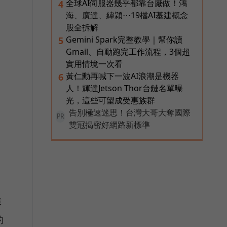
全球AI伺服器幾乎都靠台廠做！鴻
4
海、廣達、緯穎⋯19檔AI基建概念
股全拆解
Gemini Spark完整教學｜幫你讀
5
Gmail、自動跑完工作流程，3個超
實用情境一次看
黃仁勳再喊下一波AI浪潮是機器
6
人！輝達Jetson Thor台鏈名單曝
光，這些可望成受惠族群
告別極速迷思！台灣大哥大奪國際
PR
雙冠揭密好網路新標準
億
的