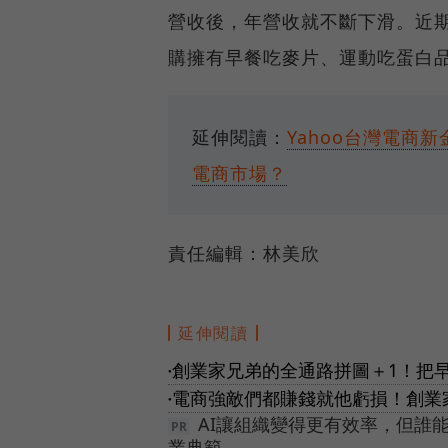
營收後，年營收就不斷下滑。近期
購擁有早餐吃麥片、運動吃蛋白
延伸閱讀：
Yahoo台灣電商
電商市場？
責任編輯：林美欣
延伸閱讀
創業家兄弟的全通路拼圖＋1！把早
●
電商強敵們都賺錢就他虧損！創業
●
AI讓組織變得更有效率，但誰
業典範