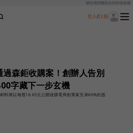
關於我們
廣告合作
內容授權
登入
/
註冊
通過森鉅收購案！創辦人告別
400字藏下一步玄機
料將以每股16.65元公開收購電商創業家兄弟60%的股