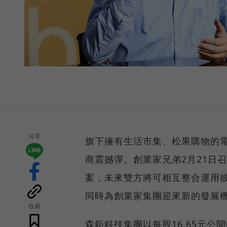
分享
旗下擁有生活市集、松果購物的
商震撼彈。創業家兄弟2月21日
案，未來雙方將可相互整合運用
同時為創業家集團迎來新的發展
收藏
森鉅科技集團以每股16.65元公