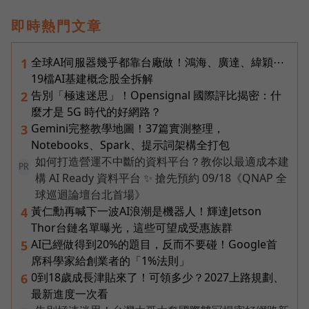
即時熱門文章
全球AI伺服器幾乎都靠台廠做！鴻海、廣達、緯穎⋯
1
19檔AI基建概念股全拆解
告別「極速迷思」！Opensignal 國際評比揭密：什
2
麼才是 5G 時代的好網路？
Gemini完整教學地圖！37篇實測整理，
3
Notebooks、Spark、提示詞架構全打包
如何打造營運不中斷的資料平台？教你以最適成本建
PR
構 AI Ready 資料平台 ✨ 搶先預約 09/18《QNAP 全
球巡迴論壇台北首場》
黃仁勳再喊下一波AI浪潮是機器人！輝達Jetson
4
Thor台鏈名單曝光，這些可望成受惠族群
AI已經做得到20%的題目，反而不要碰！Google首
5
席科學家給創業者的「1%法則」
0到18歲成長津貼來了！可領多少？2027上路規劃、
6
最新進度一次看