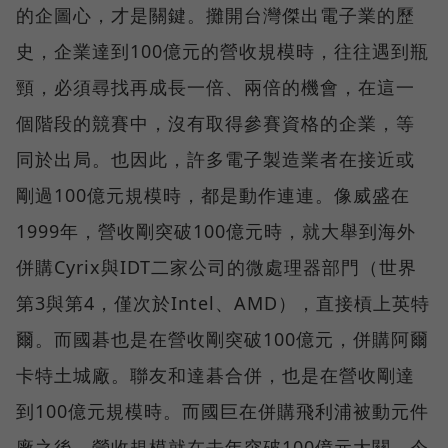
的企圖心，才是關鍵。攤開台灣傑出電子業的歷
史，企業達到100億元的營收規模時，往往遇到瓶
頸，必須尋找再成長一倍、兩倍的機會，在這一
個階段的競賽中，沒有取得參賽資格的企業，等
同於出局。也因此，許多電子製造業者在接近或
剛過100億元規模時，都是動作連連。像威盛在
1999年，營收剛突破100億元時，就大舉到海外
併購Cyrix與IDT二家公司的微處理器部門（世界
第3與第4，僅次於Intel、AMD），直接槓上英特
爾。而國碁也是在營收剛突破100億元，併購阿爾
卡特土城廠。聯友和達碁合併，也是在營收剛達
到100億元規模時。而國巨在併購飛利浦被動元件
廠之後，營收規模就在去年突破100億元大關，今