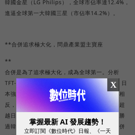
韓國金星（LG Philips），全球市佔率達12.4%，
進逼全球第一大韓國三星（市佔率14.2%）。
**合併追求極大化，問鼎產業盟主寶座
**
合併是為了追求極大化，成為全球第一。分析
TFT-LCD兩大強國──日本與韓國，劉英達說，日
X
本強在技術，弱在低成本量產能力；韓國正好相
反，強在量產能力，弱在技術。「台灣如果要超
越日、韓成為全球第一，就必須在量產能力上勝
掌握最新 AI 發展趨勢！
過韓國，在技術上勝過日本，」他說。這次合併
立即訂閱《數位時代》日報、《一天