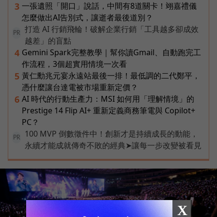
一張遺照「開口」說話，中間有8道關卡！翊嘉禮儀
3
怎麼做出AI告別式，讓逝者最後道別？
打造 AI 行銷飛輪！破解企業行銷「工具越多卻成效
PR
越差」的盲點
Gemini Spark完整教學｜幫你讀Gmail、自動跑完工
4
作流程，3個超實用情境一次看
黃仁勳兆元宴永遠站最後一排！最低調的二代鄭平，
5
憑什麼讓台達電被市場重新定價？
AI 時代的行動生產力：MSI 如何用「理解情境」的
6
Prestige 14 Flip AI+ 重新定義商務筆電與 Copilot+
PC？
100 MVP 倒數徵件中！創新才是持續成長的動能，
PR
永續才能成就傳奇不敗的經典➤讓每一步改變被看見
X