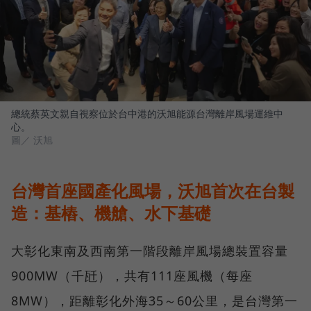
總統蔡英文親自視察位於台中港的沃旭能源台灣離岸風場運維中
心。
圖／ 沃旭
台灣首座國產化風場，沃旭首次在台製
造：基樁、機艙、水下基礎
大彰化東南及西南第一階段離岸風場總裝置容量
900MW（千瓩），共有111座風機（每座
8MW），距離彰化外海35～60公里，是台灣第一