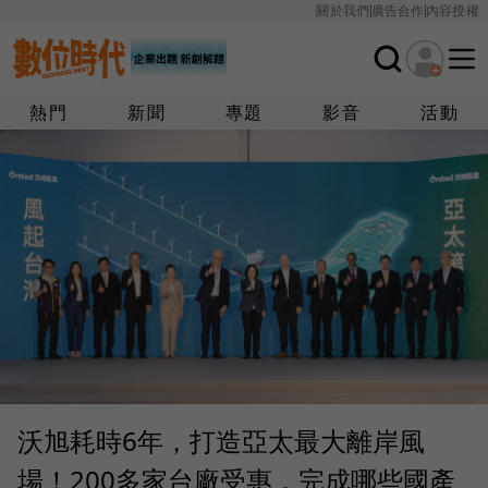
關於我們
廣告合作
內容授權
熱門
新聞
專題
影音
活動
沃旭耗時6年，打造亞太最大離岸風
場！200多家台廠受惠，完成哪些國產