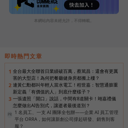
本網站內容未經允許，不得轉載。
即時熱門文章
全台最大全聯首日業績破百萬，蔡篤昌：還會有更厲
1
害的大型店！為何把餐廳健身房都搬上樓？
連黃仁勳都叫年輕人當水電工！程世嘉：智慧通膨重
2
新定義「有價值的人」到底什麼樣子？
一張遺照「開口」說話，中間有8道關卡！翊嘉禮儀
3
怎麼做出AI告別式，讓逝者最後道別？
1 名員工、一支 AI 團隊全包辦——企業 AI 員工管理
PR
平台 ORRA，如何讓新創公司撐起研發、銷售到客
服？