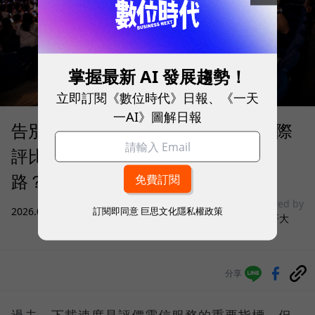
掌握最新 AI 發展趨勢！
立即訂閱《數位時代》日報、《一天
一AI》圖解日報
告別「極速迷思」！Opensignal 國際
評比揭密：什麼才是 5G 時代的好網
路？
sponsored by
訂閱即同意
巨思文化隱私權政策
2026.08.03
|
3C生活
台灣大哥大
分享