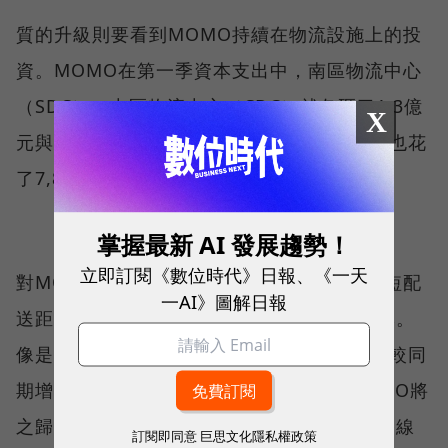
質的升級則要看到MOMO持續在物流設施上的投
資。MOMO在第⼀季資本⽀出中，南區物流中心
（SDC）、中區物流中心（CDC）就各砸了1.3億
X
元與3,700萬元擴建，另外在基礎倉儲設備上也花
了7,800萬元升級。
掌握最新 AI 發展趨勢！
立即訂閱《數位時代》日報、《一天
對MOMO而言，更趨成熟的物流體系，能縮短配
一AI》圖解日報
送距離、提高配送效率，意味著節省更多成本。
像是本季的EBITDA（息稅折舊攤銷前盈餘）較同
期增長5.8%，達到14.5億元的好表現，MOMO將
之歸功於減少包裝、精準控制庫存以及配送路線
訂閱即同意
巨思文化隱私權政策