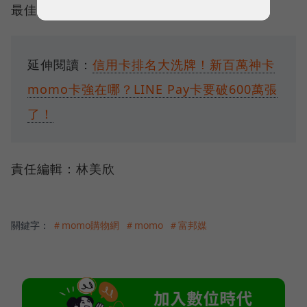
最佳化等成本管理措施。
延伸閱讀：
信用卡排名大洗牌！新百萬神卡
momo卡強在哪？LINE Pay卡要破600萬張
了！
責任編輯：林美欣
關鍵字：
＃momo購物網
＃momo
＃富邦媒