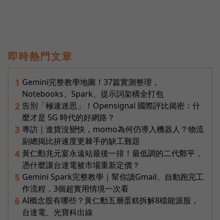
即時熱門文章
Gemini完整教學地圖！37篇實測整理，
1
Notebooks、Spark、提示詞架構全打包
告別「極速迷思」！Opensignal 國際評比揭密：什
2
麼才是 5G 時代的好網路？
專訪｜進貨沒變快，momo為何仍導入機器人？物流
3
副總揭比拚速度更棘手的缺工難題
黃仁勳兆元宴永遠站最後一排！最低調的二代鄭平，
4
憑什麼讓台達電被市場重新定價？
Gemini Spark完整教學｜幫你讀Gmail、自動跑完工
5
作流程，3個超實用情境一次看
AI概念股有哪些？黃仁勳五層蛋糕拆解8檔能源股，
6
台達電、光寶科出線