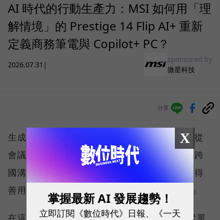
AI 時代的行動生產力：MSI 如何用「理
解情境」的 Prestige 14 Flip AI+ 重新
定義商務筆電與 Copilot+ PC？
sponsored by
2026.07.31
|
微星科技
分享
X
生成式人工智慧技術正以驚人速度滲透職場，從
會議記錄、文件撰寫、資料搜尋、內容創作到跨
國溝通，每位知識工作者都開始思考：「我懂得
善用 AI 嗎？我的硬體跟得上生產力轉型嗎？」
掌握最新 AI 發展趨勢！
立即訂閱《數位時代》日報、《一天
在這樣的氛圍下，市場對 AI PC 的期待，已從單