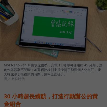
MSI Nano Pen 具備快充優勢，充電 13 秒即可使用約 45 分鐘，讓
創作與簽署不間斷；加寬觸控板則支援快捷手勢與個人化自訂，能
大幅減少切換鍵鼠的時間，效率全面提升。
圖／ 數位時代
30 小時超長續航，打造行動辦公的黃
金組合