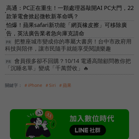
高通：PC正在重生！一顆處理器敲開AI PC大門，22
●
款筆電會掀起微軟新革命嗎？
怕爆！蘋果safari新功能「網頁橡皮擦」可移除廣
●
告，英法廣告業者急向庫克請命
把整座城市變成你的專屬大書房！台中市政府用
科技與陪伴，讓市民隨手就能享受閱讀樂趣
會員很多卻不回購？10/14 電通高階顧問教你把
「沉睡名單」變成「千萬營收」🔥
關鍵字：
＃iPhone
＃Siri
＃蘋果