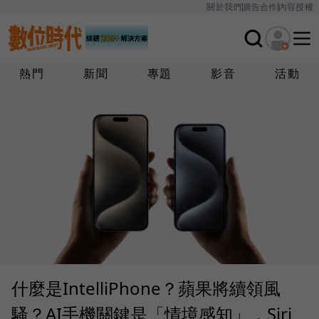
關於我們
廣告合作
內容授權
熱門
新聞
專題
影音
活動
什麼是IntelliPhone？蘋果將續領風
騷？AI手機關鍵是「情境感知」，Siri