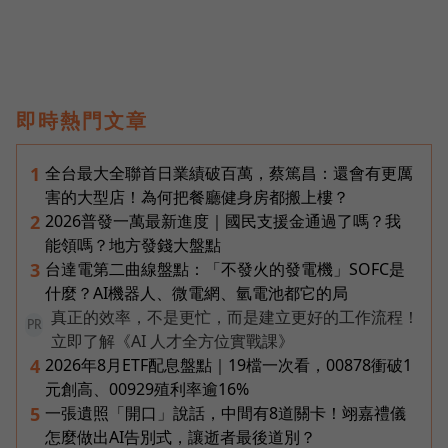
即時熱門文章
全台最大全聯首日業績破百萬，蔡篤昌：還會有更厲
1
害的大型店！為何把餐廳健身房都搬上樓？
2026普發一萬最新進度｜國民支援金通過了嗎？我
2
能領嗎？地方發錢大盤點
台達電第二曲線盤點：「不發火的發電機」SOFC是
3
什麼？AI機器人、微電網、氫電池都它的局
真正的效率，不是更忙，而是建立更好的工作流程！
PR
立即了解《AI 人才全方位實戰課》
2026年8月ETF配息盤點｜19檔一次看，00878衝破1
4
元創高、00929殖利率逾16%
一張遺照「開口」說話，中間有8道關卡！翊嘉禮儀
5
怎麼做出AI告別式，讓逝者最後道別？