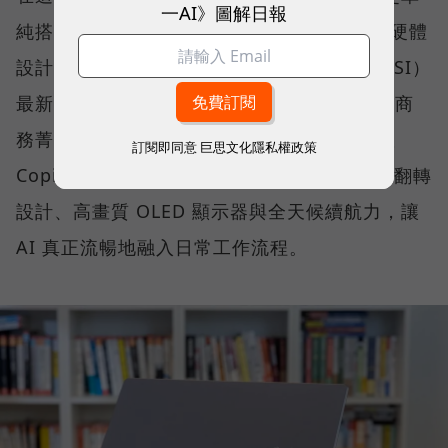
一AI》圖解日報
純搭載最新處理器，擴展到如何將 AI 算力、硬體
設計與真實使用情境無縫整合。微星科技（MSI）
最新推出的 Prestige 14 Flip AI+，正是專為商
務菁英與專業人士打造的解方。它結合了微軟
訂閱即同意
巨思文化隱私權政策
Copilot+ PC 架構、本地端 AI 運算、2-in-1 翻轉
設計、高畫質 OLED 顯示器與全天候續航力，讓
AI 真正流暢地融入日常工作流程。