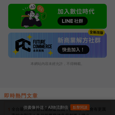
本網站內容未經允許，不得轉載。
即時熱門文章
借書像外送！AI物流翻倍
點擊閱讀
全台最大全聯首日業績破百萬，蔡篤昌：還會有更厲
1