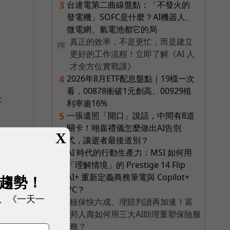
台達電第二曲線盤點：「不發火的
3
發電機」SOFC是什麼？AI機器人、
微電網、氫電池都它的局
真正的效率，不是更忙，而是建立
PR
更好的工作流程！立即了解《AI 人
才全方位實戰課》
2026年8月ETF配息盤點｜19檔一次
4
看，00878衝破1元創高、00929殖
下
利率逾16%
一張遺照「開口」說話，中間有8道
5
關卡！翊嘉禮儀怎麼做出AI告別
X
式，讓逝者最後道別？
AI 時代的行動生產力：MSI 如何用
6
「理解情境」的 Prestige 14 Flip
AI+ 重新定義商務筆電與 Copilot+
展趨勢！
PC？
、《一天一
核保快六成、理賠判讀再加速！富
PR
邦人壽如何用三大AI助理重塑保險服
務？