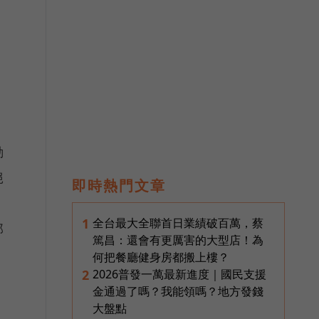
動
絕
即時熱門文章
全台最大全聯首日業績破百萬，蔡
1
那
篤昌：還會有更厲害的大型店！為
何把餐廳健身房都搬上樓？
2026普發一萬最新進度｜國民支援
2
金通過了嗎？我能領嗎？地方發錢
大盤點