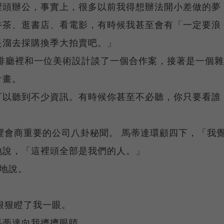
裡頭辦公，事實上，很多以前我得想辦法開小差做的夢
午茶、逛書店、看電影，有時候我甚至會有「一定要浪
是溜去採購換季大拍賣吧。」
啡廳裡和一位美術設計談了一個合作案，接著是一個雜
計畫。
可以聽到不少資訊。有時候你甚至不必聽，你只要看誰
裡會商重要的公司八卦秘聞。 馬蒂達環顧四下，「我
地說，「這裡頭全部是我們的人。」
地說。
狠狠瞪了我一眼。
馬蒂達向我擠擠眼睛。