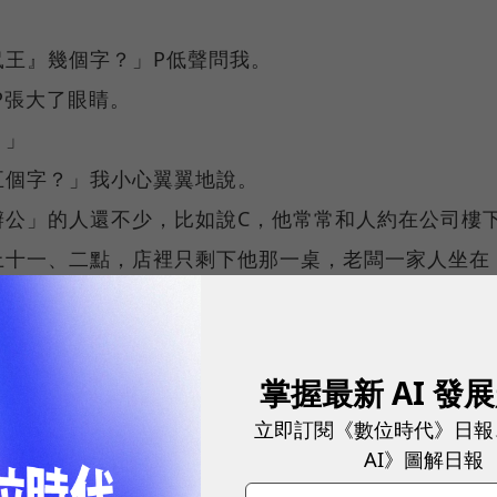
鼠王』幾個字？」P低聲問我。
P張大了眼睛。
？」
五個字？」我小心翼翼地說。
辦公」的人還不少，比如說C，他常常和人約在公司樓
上十一、二點，店裡只剩下他那一桌，老闆一家人坐在
。還有大象，他只能在咖啡廳裡寫作。
克有插座，」有一次大象很興奮地跑來跟我說。「那樣
掌握最新 AI 發
打字啊！ 比起辦公室，咖啡廳要有意思多了，既不需
立即訂閱《數位時代》日報
AI》圖解日報
天天不同，時時變化。我曾經看過一本書，說女人非常