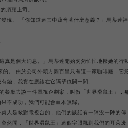
J的頂頭上司。
發現。 「你知道這其中蘊含著什麼意義？」馬蒂達神
。
。這真是個大消息。」馬蒂達開始匆匆忙忙地撥她的行
來的。 由於公司外頭方圓百里只有這一家咖啡廳，它
我有錢，我實在應該在它隔壁也開一間。
遠的餐廳去談一件電視企劃案，叫做「世界滑鼠王」，
如果不成功，我們可能會血本無歸。
一桌人是敵對電視台的，他們的談話有一陣沒一陣的傳
。突然間，「世界滑鼠王」這個字眼飄到我們的耳朵邊