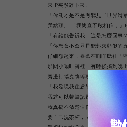
來 P突然靜下來。
「你剛才是不是有聽見『世界滑
我點頭。 「我簡直不敢相信，」
「有誰能告訴我，這是怎麼回事
「你想會不會只是聽起來類似的
仔細想起來，喜歡在咖啡廳裡「
那間小咖啡廳裡，有時候搞到晚
旁邊打撲克牌等著C收工才打烊
「我發現我住處附近的那家星巴
我就可以帶筆記電腦去寫作。」
我真搞不清楚這傢伙，他根本不會
要自己洗茶杯，周圍座位的人又