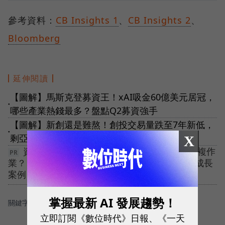
參考資料：
CB Insights 1
、
CB Insights 2
、
Bloomberg
延伸閱讀
【圖解】馬斯克登募資王！xAI吸金60億美元居冠，
●
哪些產業熱錢最多？盤點Q2募資強手
【圖解】新創還是難熬！創投交易量跌至7年新低，
●
剩亞馬遜、迪士尼撐場
X
資料散落超難管理🤯 如何避免資料孤島與重複作
業？【免費下載白皮書】立即看中小企業 CRM 成長
案例
掌握最新 AI 發展趨勢！
關鍵字：
＃募資
＃創新創業
＃AI
立即訂閱《數位時代》日報、《一天