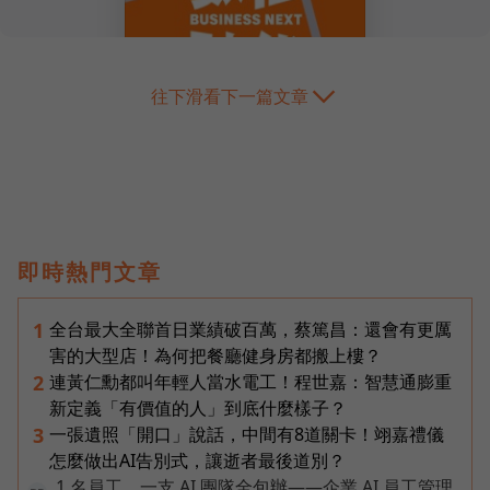
往下滑看下一篇文章
即時熱門文章
全台最大全聯首日業績破百萬，蔡篤昌：還會有更厲
1
害的大型店！為何把餐廳健身房都搬上樓？
連黃仁勳都叫年輕人當水電工！程世嘉：智慧通膨重
2
新定義「有價值的人」到底什麼樣子？
一張遺照「開口」說話，中間有8道關卡！翊嘉禮儀
3
怎麼做出AI告別式，讓逝者最後道別？
1 名員工、一支 AI 團隊全包辦——企業 AI 員工管理