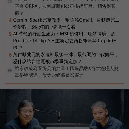
PR
平台 ORRA，如何讓新創公司撐起研發、銷售到客
服？
Gemini Spark完整教學｜幫你讀Gmail、自動跑完工
4
作流程，3個超實用情境一次看
AI 時代的行動生產力：MSI 如何用「理解情境」的
5
Prestige 14 Flip AI+ 重新定義商務筆電與 Copilot+
PC？
黃仁勳兆元宴永遠站最後一排！最低調的二代鄭平，
6
憑什麼讓台達電被市場重新定價？
讓永續成為看得見的力量！國際品牌X百大經理人雙
PR
重榮譽認證，放大永續價值影響力