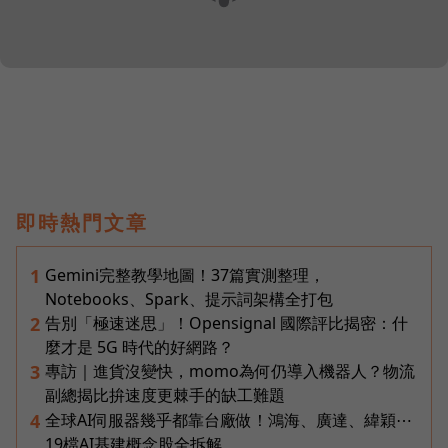
即時熱門文章
Gemini完整教學地圖！37篇實測整理，
1
Notebooks、Spark、提示詞架構全打包
告別「極速迷思」！Opensignal 國際評比揭密：什
2
麼才是 5G 時代的好網路？
專訪｜進貨沒變快，momo為何仍導入機器人？物流
3
副總揭比拚速度更棘手的缺工難題
全球AI伺服器幾乎都靠台廠做！鴻海、廣達、緯穎⋯
4
19檔AI基建概念股全拆解