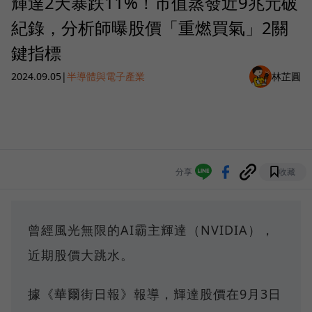
輝達2天暴跌11%！市值蒸發近9兆元破
紀錄，分析師曝股價「重燃買氣」2關
鍵指標
2024.09.05
|
半導體與電子產業
林芷圓
分享
收藏
曾經風光無限的AI霸主輝達（NVIDIA），
近期股價大跳水。
據《華爾街日報》報導，輝達股價在9月3日