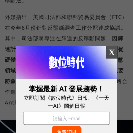
壟斷法。
外媒指出，美國司法部和聯邦貿易委員會（FTC）
在今年8月份針對反壟斷調查工作分配達成協議。
其中，司法部將專注在輝達的反壟斷問題，因
輝
達計畫成為AI領域的「一站式服務提供商」，從
X
硬體、軟體到數據資料中心，全面布局人工智慧
領域，這樣的行動被視為試圖壟斷AI市場的重要
跡象
。FTC則負責對科技巨頭與AI新創間的戰略合
掌握最新 AI 發展趨勢！
作進行調查，例如微軟與OpenAI、亞馬遜與
立即訂閱《數位時代》日報、《一天
Anthropic之間的合作。
一AI》圖解日報