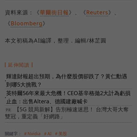
資料來源：《
華爾街日報
》、《
Reuters
》、
《
Bloomberg
》
本文初稿為AI編譯，整理．編輯/林芷圓
延伸閱讀
輝達財報超出預期，為什麼股價卻跌了？黃仁勳遇
●
到哪5大挑戰？
英特爾56年來最大危機！CEO基辛格拋2大計為虧損
●
止血：出售Altera、德國建廠喊卡
【5G 競局新解】告別極速迷思！ 台灣大哥大奪
雙冠，重定義「好網路」
關鍵字：
＃Nvidia
＃AI
＃美股