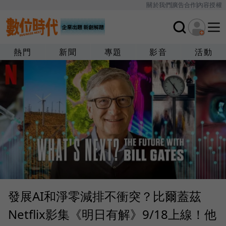
關於我們
廣告合作
內容授權
熱門
新聞
專題
影音
活動
發展AI和淨零減排不衝突？比爾蓋茲
Netflix影集《明日有解》9/18上線！他