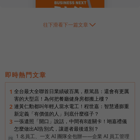
往下滑看下一篇文章
即時熱門文章
全台最大全聯首日業績破百萬，蔡篤昌：還會有更厲
1
害的大型店！為何把餐廳健身房都搬上樓？
連黃仁勳都叫年輕人當水電工！程世嘉：智慧通膨重
2
新定義「有價值的人」到底什麼樣子？
一張遺照「開口」說話，中間有8道關卡！翊嘉禮儀
3
怎麼做出AI告別式，讓逝者最後道別？
1 名員工、一支 AI 團隊全包辦——企業 AI 員工管理
PR