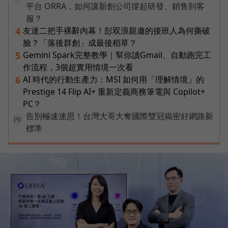
平台 ORRA，如何讓新創公司撐起研發、銷售到客
服？
友達二把手裸辭內幕！彭双浪親邀的接班人為何撕破
4
臉？「落後群創」成最後稻草？
Gemini Spark完整教學｜幫你讀Gmail、自動跑完工
5
作流程，3個超實用情境一次看
AI 時代的行動生產力：MSI 如何用「理解情境」的
6
Prestige 14 Flip AI+ 重新定義商務筆電與 Copilot+
PC？
告別極速迷思！台灣大哥大奪國際雙冠揭密好網路新
PR
標準