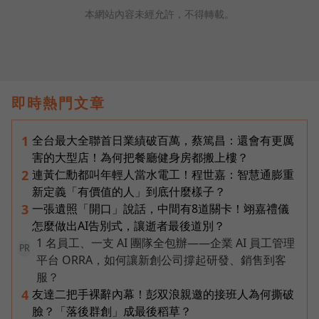
本網站內容未經允許，不得轉載。
即時熱門文章
全台最大全聯首日業績破百萬，蔡篤昌：還會有更厲
1
害的大型店！為何把餐廳健身房都搬上樓？
連黃仁勳都叫年輕人當水電工！程世嘉：智慧通膨重
2
新定義「有價值的人」到底什麼樣子？
一張遺照「開口」說話，中間有8道關卡！翊嘉禮儀
3
怎麼做出AI告別式，讓逝者最後道別？
1 名員工、一支 AI 團隊全包辦——企業 AI 員工管理
PR
平台 ORRA，如何讓新創公司撐起研發、銷售到客
服？
友達二把手裸辭內幕！彭双浪親邀的接班人為何撕破
4
臉？「落後群創」成最後稻草？