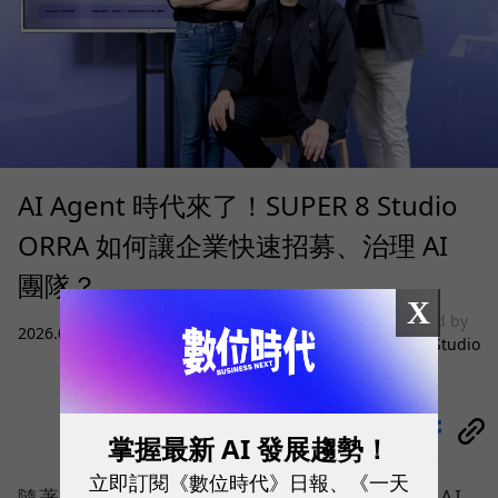
AI Agent 時代來了！SUPER 8 Studio
ORRA 如何讓企業快速招募、治理 AI
團隊？
X
sponsored by
2026.08.05
|
雲端運算與服務
SUPER 8 Studio
分享
掌握最新 AI 發展趨勢！
立即訂閱《數位時代》日報、《一天
隨著微軟、Google、AWS 等巨頭紛紛喊出「AI