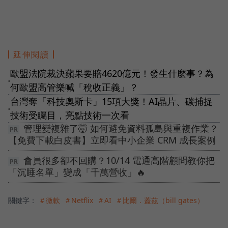
延伸閱讀
歐盟法院裁決蘋果要賠4620億元！發生什麼事？為
●
何歐盟高管樂喊「稅收正義」？
台灣奪「科技奧斯卡」15項大獎！AI晶片、碳捕捉
●
技術受矚目，亮點技術一次看
管理變複雜了🤯 如何避免資料孤島與重複作業？
【免費下載白皮書】立即看中小企業 CRM 成長案例
會員很多卻不回購？10/14 電通高階顧問教你把
「沉睡名單」變成「千萬營收」🔥
關鍵字：
＃微軟
＃Netflix
＃AI
＃比爾．蓋茲（bill gates）