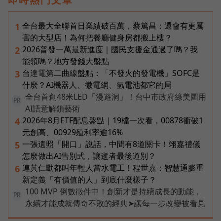
全台最大全聯首日業績破百萬，蔡篤昌：還會有更厲
1
害的大型店！為何把餐廳健身房都搬上樓？
2026普發一萬最新進度｜國民支援金通過了嗎？我
2
能領嗎？地方發錢大盤點
台達電第二曲線盤點：「不發火的發電機」SOFC是
3
什麼？AI機器人、微電網、氫電池都它的局
全台首創48米LED「漫遊洞」！台中市政府綠美圖用
PR
AI語意解鎖藝術
2026年8月ETF配息盤點｜19檔一次看，00878衝破1
4
元創高、00929殖利率逾16%
一張遺照「開口」說話，中間有8道關卡！翊嘉禮儀
5
怎麼做出AI告別式，讓逝者最後道別？
連黃仁勳都叫年輕人當水電工！程世嘉：智慧通膨重
6
新定義「有價值的人」到底什麼樣子？
100 MVP 倒數徵件中！創新才是持續成長的動能，
PR
永續才能成就傳奇不敗的經典➤讓每一步改變被看見