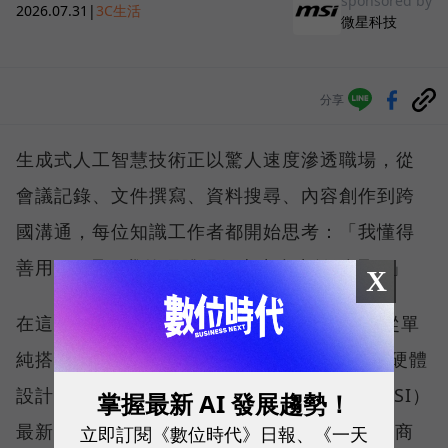
sponsored by
2026.07.31
|
3C生活
微星科技
分享
生成式人工智慧技術正以驚人速度滲透職場，從
會議記錄、文件撰寫、資料搜尋、內容創作到跨
國溝通，每位知識工作者都開始思考：「我懂得
善用 AI 嗎？我的硬體跟得上生產力轉型嗎？」
X
在這樣的氛圍下，市場對 AI PC 的期待，已從單
純搭載最新處理器，擴展到如何將 AI 算力、硬體
設計與真實使用情境無縫整合。微星科技（MSI）
掌握最新 AI 發展趨勢！
最新推出的 Prestige 14 Flip AI+，正是專為商
立即訂閱《數位時代》日報、《一天