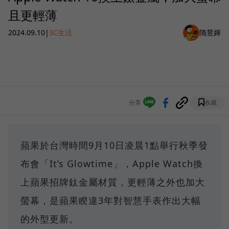
且更輕薄
2024.09.10
|
3C生活
隋昱嬋
分享
收藏
蘋果於台灣時間9月10日凌晨1點舉行秋季發
布會「It’s Glowtime」，Apple Watch換
上蘋果招牌鈦金屬材質，更輕薄之外也加大
螢幕，是蘋果睽違3年對智慧手表作出大幅
的外型更新。