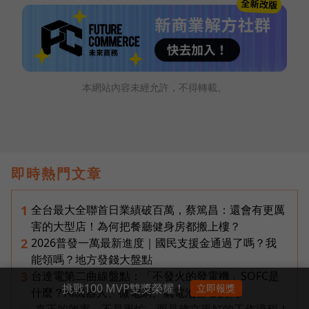
本網站內容未經允許，不得轉載。
即時熱門文章
全台最大全聯首日業績破百萬，蔡篤昌：還會有更厲
1
害的大型店！為何把餐廳健身房都搬上樓？
2026普發一萬最新進度｜國民支援金通過了嗎？我
2
能領嗎？地方發錢大盤點
台達電第二曲線盤點：「不發火的發電機」SOFC是
3
挑戰100 MVP雙獎榮耀！
立即報獎
什麼？AI機器人、微電網、氫電池都它的局
真正的效率，不是更忙，而是建立更好的工作流程！