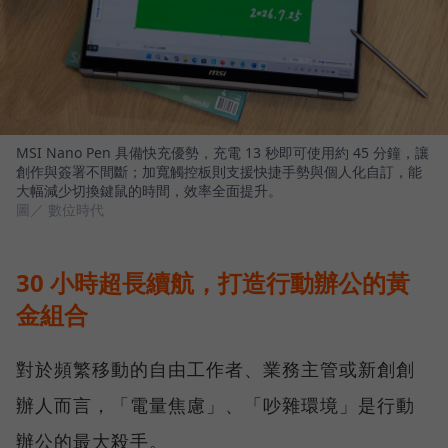
MSI Nano Pen 具備快充優勢，充電 13 秒即可使用約 45 分鐘，讓
創作與簽署不間斷；加寬觸控板則支援快捷手勢與個人化自訂，能
大幅減少切換鍵鼠的時間，效率全面提升。
圖／ 數位時代
30 小時超長續航，打造行動辦公的黃
金組合
對於頻繁移動的自由工作者、業務主管或新創創
辦人而言，「電量焦慮」、「吵雜環境」是行動
辦公的最大殺手。