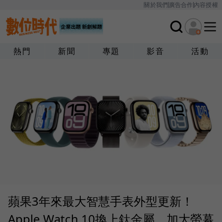
關於我們
廣告合作
內容授權
熱門
新聞
專題
影音
活動
蘋果3年來最大智慧手表外型更新！
Apple Watch 10換上鈦金屬，加大螢幕