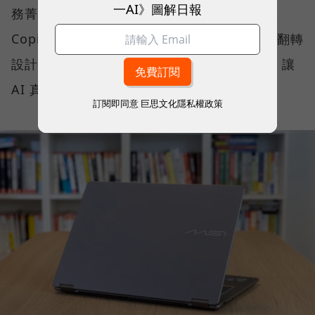
一AI》圖解日報
務菁英與專業人士打造的解方。它結合了微軟
Copilot+ PC 架構、本地端 AI 運算、2-in-1 翻轉
設計、高畫質 OLED 顯示器與全天候續航力，讓
AI 真正流暢地融入日常工作流程。
訂閱即同意
巨思文化隱私權政策