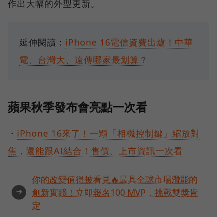
作出大幅的外型更新。
延伸閱讀：
iPhone 16電信資費出爐！中華
電、台灣大、遠傳哪家最划算？
蘋果秋季發布會亮點一次看
・
iPhone 16來了！一顆「相機控制鍵」縮放對
焦，還能跟AI結合！售價、上市資訊一次看
你的改變值得被看見🔥最具全球市場潛能的
➜
創新實踐！立即報名100 MVP，挑戰雙獎肯
定