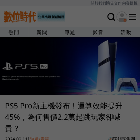
關於我們
廣告合作
內容授權
熱門
新聞
專題
影音
活動
PS5 Pro新主機發布！運算效能提升
45%，為何售價2.2萬起跳玩家卻喊
貴？
2024.09.11
|
遊戲/電競
鉅亨集團