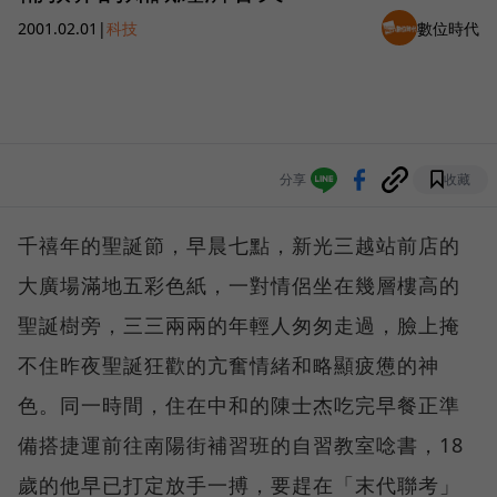
2001.02.01
|
科技
數位時代
分享
收藏
千禧年的聖誕節，早晨七點，新光三越站前店的
大廣場滿地五彩色紙，一對情侶坐在幾層樓高的
聖誕樹旁，三三兩兩的年輕人匆匆走過，臉上掩
不住昨夜聖誕狂歡的亢奮情緒和略顯疲憊的神
色。同一時間，住在中和的陳士杰吃完早餐正準
備搭捷運前往南陽街補習班的自習教室唸書，18
歲的他早已打定放手一搏，要趕在「末代聯考」