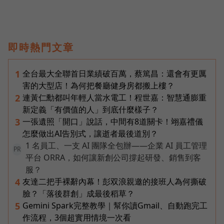
即時熱門文章
全台最大全聯首日業績破百萬，蔡篤昌：還會有更厲
1
害的大型店！為何把餐廳健身房都搬上樓？
連黃仁勳都叫年輕人當水電工！程世嘉：智慧通膨重
2
新定義「有價值的人」到底什麼樣子？
一張遺照「開口」說話，中間有8道關卡！翊嘉禮儀
3
怎麼做出AI告別式，讓逝者最後道別？
1 名員工、一支 AI 團隊全包辦——企業 AI 員工管理
PR
平台 ORRA，如何讓新創公司撐起研發、銷售到客
服？
友達二把手裸辭內幕！彭双浪親邀的接班人為何撕破
4
臉？「落後群創」成最後稻草？
Gemini Spark完整教學｜幫你讀Gmail、自動跑完工
5
作流程，3個超實用情境一次看