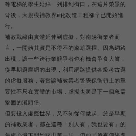
等電梯的學生延綿一列排到街口，在這片榮景的
背後，大規模補教界e化改造工程卻早已開始進
行。
補教戰線由實體延伸到虛擬，對南陽街業者而
言，一開始其實是不得不的尷尬選擇。因為網路
出現，讓一些跨行業競爭者也有機會爭食大餅，
從早期題庫網的出現，利用網路提供各級考古題
的虛擬服務，著實讓補教業者警覺保衛領土的重
要性不只在實體的市場，虛擬也將是下一個急需
鞏固的灘頭堡。
但要投入虛擬世界，又不知從何做起。於是早期
的補教業者，都在這種「別人有，我也要有」的
焦慮心境下開始踏出第一步。但如同所有傳統產