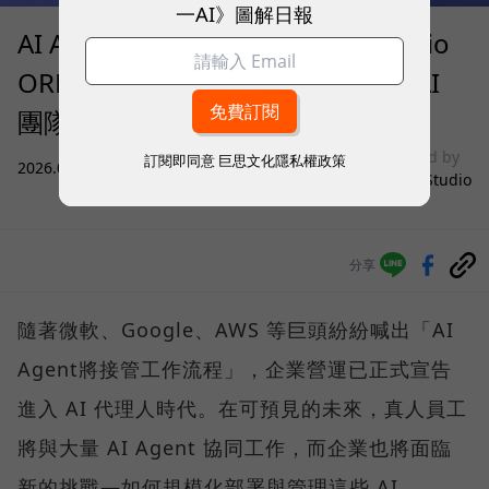
一AI》圖解日報
AI Agent 時代來了！SUPER 8 Studio
ORRA 如何讓企業快速招募、治理 AI
團隊？
sponsored by
訂閱即同意
巨思文化隱私權政策
2026.08.05
|
雲端運算與服務
SUPER 8 Studio
分享
隨著微軟、Google、AWS 等巨頭紛紛喊出「AI
Agent將接管工作流程」，企業營運已正式宣告
進入 AI 代理人時代。在可預見的未來，真人員工
將與大量 AI Agent 協同工作，而企業也將面臨
新的挑戰—如何規模化部署與管理這些 AI