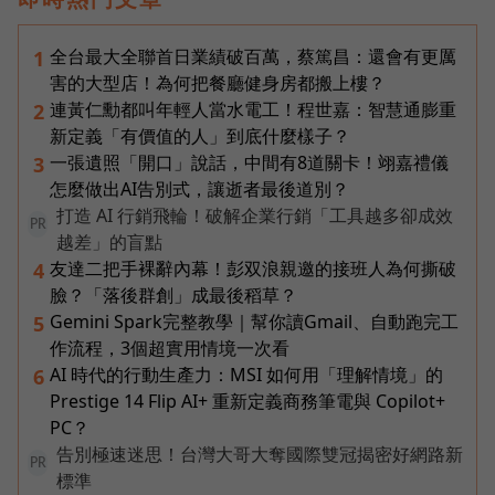
全台最大全聯首日業績破百萬，蔡篤昌：還會有更厲
1
害的大型店！為何把餐廳健身房都搬上樓？
連黃仁勳都叫年輕人當水電工！程世嘉：智慧通膨重
2
新定義「有價值的人」到底什麼樣子？
一張遺照「開口」說話，中間有8道關卡！翊嘉禮儀
3
怎麼做出AI告別式，讓逝者最後道別？
打造 AI 行銷飛輪！破解企業行銷「工具越多卻成效
PR
越差」的盲點
友達二把手裸辭內幕！彭双浪親邀的接班人為何撕破
4
臉？「落後群創」成最後稻草？
Gemini Spark完整教學｜幫你讀Gmail、自動跑完工
5
作流程，3個超實用情境一次看
AI 時代的行動生產力：MSI 如何用「理解情境」的
6
Prestige 14 Flip AI+ 重新定義商務筆電與 Copilot+
PC？
告別極速迷思！台灣大哥大奪國際雙冠揭密好網路新
PR
標準