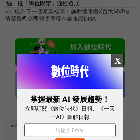
惱，推「崗位限定」適性發展
成為下一個產業標竿！施耐德電機X百大MVP加
值榮譽🌏立即報獎展現企業永續DNA
X
掌握最新 AI 發展趨勢！
本網站內容未經允許，不得轉載。
立即訂閱《數位時代》日報、《一天
一AI》圖解日報