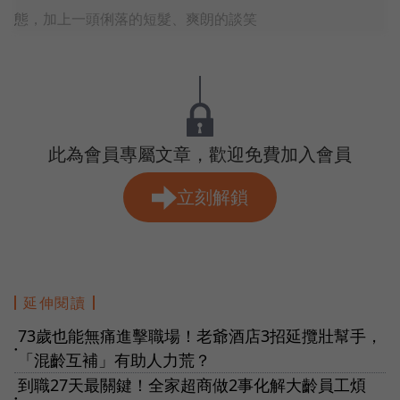
態，加上一頭俐落的短髮、爽朗的談笑
此為會員專屬文章，歡迎免費加入會員
立刻解鎖
延伸閱讀
73歲也能無痛進擊職場！老爺酒店3招延攬壯幫手，
●
「混齡互補」有助人力荒？
到職27天最關鍵！全家超商做2事化解大齡員工煩
●