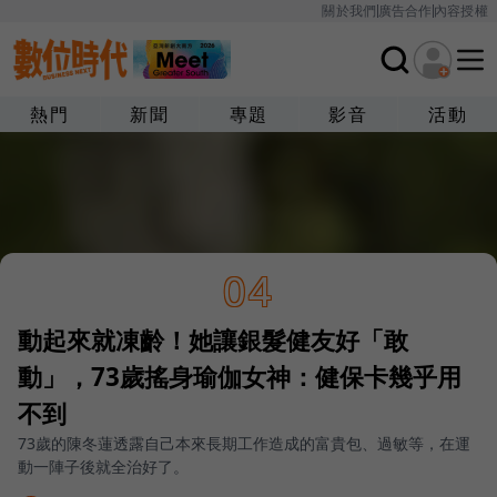
關於我們
廣告合作
內容授權
熱門
新聞
專題
影音
活動
04
動起來就凍齡！她讓銀髮健友好「敢
動」，73歲搖身瑜伽女神：健保卡幾乎用
不到
73歲的陳冬蓮透露自己本來長期工作造成的富貴包、過敏等，在運
動一陣子後就全治好了。