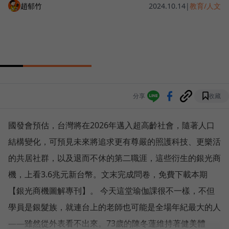
趙郁竹
2024.10.14
|
教育/人文
分享
收藏
國發會預估，台灣將在2026年邁入超高齡社會，隨著人口
結構變化，可預見未來將追求更有尊嚴的照護科技、更樂活
的共居社群，以及退而不休的第二職涯，這些衍生的銀光商
機，上看3.6兆元新台幣。文末完成問卷，免費下載本期
【銀光商機圖解專刊】。 今天這堂瑜伽課很不一樣，不但
學員是銀髮族，就連台上的老師也可能是全場年紀最大的人
——雖然從外表看不出來。73歲的陳冬蓮維持著健美體