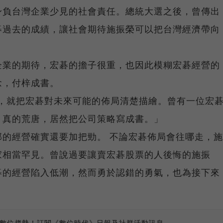
身負台灣企業少見的社會責任。總統大選之後，曾傳出
碁過去的成績，讓社會期待施振榮可以把台灣經濟帶向
企業的期待，宏碁的擔子很重，也因此模糊宏碁經營的
念，付梓成書。
織》，就把宏碁對未來可能的佈局清楚描繪。曾有一位宏
）真的荒唐，居然把公司策略寫成書。」
的經營確實還要加把勁。 不論宏碁佈局會往哪走，施
家相當罕見。曾說過要讓賣宏碁股票的人後悔的施振
碁的經營陷入低潮，然而勇於認錯的勇氣，也為接下來
、數位趨勢！訂閱《數位時代》日報及社群活動訊息