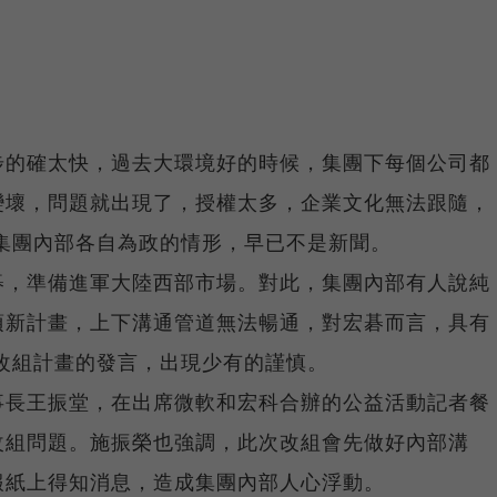
步的確太快，過去大環境好的時候，集團下每個公司都
變壞，問題就出現了，授權太多，企業文化無法跟隨，
集團內部各自為政的情形，早已不是新聞。
碁，準備進軍大陸西部市場。對此，集團內部有人說純
項新計畫，上下溝通管道無法暢通，對宏碁而言，具有
改組計畫的發言，出現少有的謹慎。
事長王振堂，在出席微軟和宏科合辦的公益活動記者餐
改組問題。施振榮也強調，此次改組會先做好內部溝
報紙上得知消息，造成集團內部人心浮動。