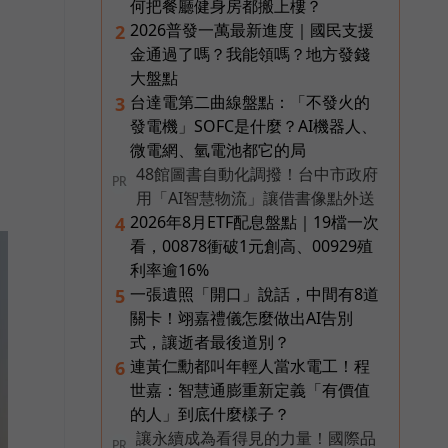
何把餐廳健身房都搬上樓？
2026普發一萬最新進度｜國民支援
2
金通過了嗎？我能領嗎？地方發錢
大盤點
台達電第二曲線盤點：「不發火的
3
發電機」SOFC是什麼？AI機器人、
微電網、氫電池都它的局
48館圖書自動化調撥！台中市政府
PR
用「AI智慧物流」讓借書像點外送
2026年8月ETF配息盤點｜19檔一次
4
看，00878衝破1元創高、00929殖
利率逾16%
一張遺照「開口」說話，中間有8道
5
關卡！翊嘉禮儀怎麼做出AI告別
式，讓逝者最後道別？
連黃仁勳都叫年輕人當水電工！程
6
世嘉：智慧通膨重新定義「有價值
的人」到底什麼樣子？
讓永續成為看得見的力量！國際品
PR