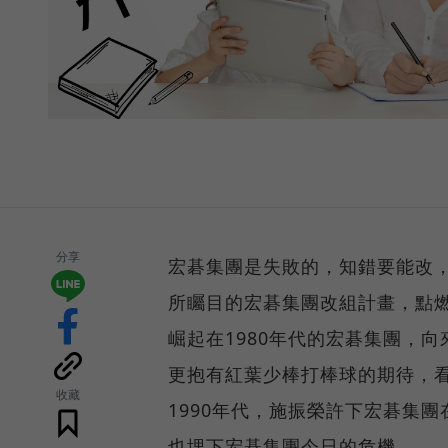
分享
宏碁集團是失敗的，知錯要能改
所矚目的宏碁集團改組計畫，點
崛起在1980年代的宏碁集團，
更抱有紅葉少棒打棒球的期待，
收藏
1990年代，施振榮許下宏碁集團
也埋下宏碁集團今日的危機。