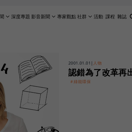
聞
深度專題
影音新聞
專家觀點
社群
活動
課程
雜誌
2001.01.01
|
人物
認錯為了改革再
＃綠能環保