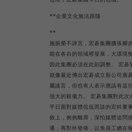
**企業文化無法跟隨
**
施振榮不諱言，宏碁集團擴張腳
能在各自的領域裡發展，大環境
因此集團必須在此刻調整。 宏碁
就像最近傳出宏碁成立新公司廣
屬謠言，但也有人表示應該有這
強大的殺傷力。 宏碁集團對此次
平日面對媒體侃侃而談的宏科董
敘上，匆匆離席，深怕媒體追問
通，再對外發佈，以免員工總在