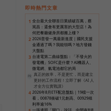
即時熱門文章
全台最大全聯首日業績破百萬，蔡
1
篤昌：還會有更厲害的大型店！為
何把餐廳健身房都搬上樓？
2026普發一萬最新進度｜國民支援
2
金通過了嗎？我能領嗎？地方發錢
碁
大盤點
台達電第二曲線盤點：「不發火的
3
發電機」SOFC是什麼？AI機器人、
微電網、氫電池都它的局
真正的效率，不是更忙，而是建立
PR
更好的工作流程！立即了解《AI 人
才全方位實戰課》
2026年8月ETF配息盤點｜19檔一次
4
看，00878衝破1元創高、00929殖
利率逾16%
一張遺照「開口」說話，中間有8道
5