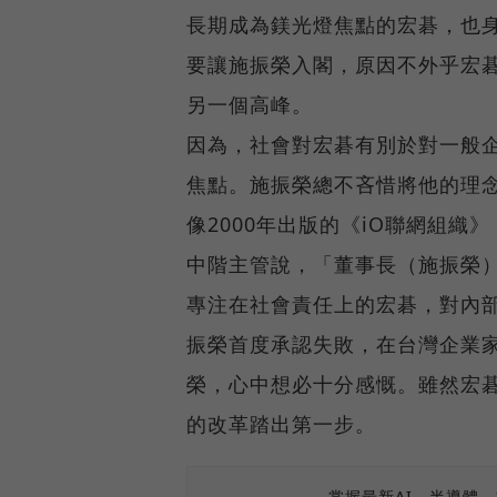
長期成為鎂光燈焦點的宏碁，也
要讓施振榮入閣，原因不外乎宏
另一個高峰。
因為，社會對宏碁有別於對一般
焦點。施振榮總不吝惜將他的理
像2000年出版的《iO聯網組
中階主管說，「董事長（施振榮
專注在社會責任上的宏碁，對內部
振榮首度承認失敗，在台灣企業
榮，心中想必十分感慨。雖然宏
的改革踏出第一步。
掌握最新AI、半導體