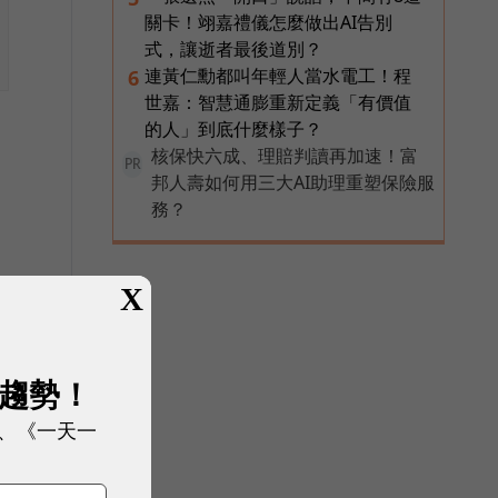
關卡！翊嘉禮儀怎麼做出AI告別
式，讓逝者最後道別？
連黃仁勳都叫年輕人當水電工！程
6
世嘉：智慧通膨重新定義「有價值
的人」到底什麼樣子？
核保快六成、理賠判讀再加速！富
PR
邦人壽如何用三大AI助理重塑保險服
務？
X
展趨勢！
、《一天一