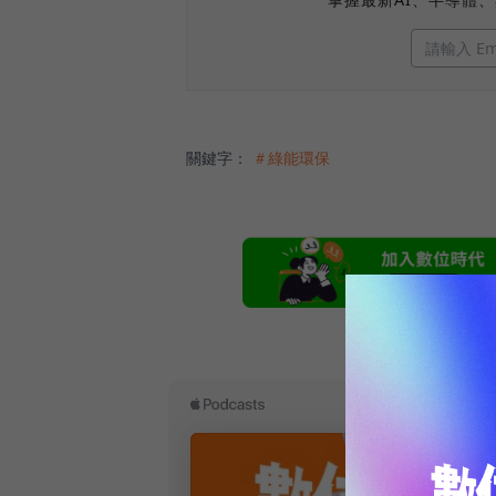
關鍵字：
＃綠能環保
本