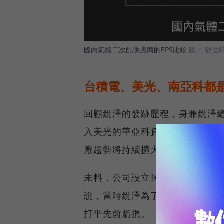
國內氣體二次配供應商的EPS比較
圖／ 數位
台積電、美光、南亞科都
回顧銳澤的發跡歷程，身兼銳澤
入美光的華亞科負責建廠規劃，
廠趨勢將持續擴大，決定自立門
未料，公司設立隔年便遇上金融
說，當時銳澤為了活命，還承攬了
打平先前虧損。