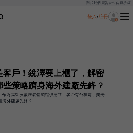
關於我們
廣告合作
內容授權
登入
/
註冊
是客戶！銳澤要上櫃了，解密
哪些策略躋身海外建廠先鋒？
上櫃。作為高科技廠房氣體製程供應商，客戶有台積電、美光
體海外建廠先鋒？