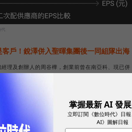
時代
是客戶！銳澤併入聖暉集團後一同組隊出海
總經理及創辦人的周谷樺，創業前曾在南亞科、現已併
從中熟悉氣體系統建置技術與分工流程，他看準未來建
戶。
掌握最新 AI 發
海嘯，資金快速見底，「公司差點就收掉！」周谷樺
立即訂閱《數位時代》日報
機場捷運的機電工程，所幸到2010年需求回升，逐漸
AI》圖解日報