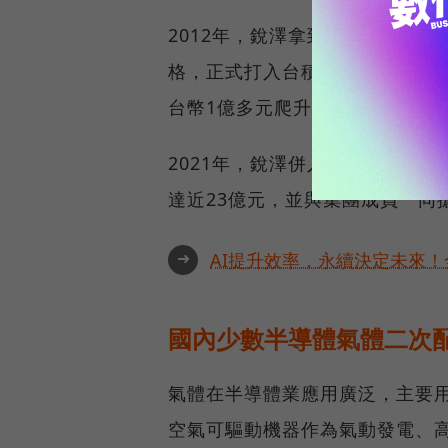
2012年，銳澤拿到台積電主系統
格，正式打入台積電供應鏈。201
台幣1億多元爬升到約10億元規
2021年，銳澤併入聖暉集團旗下
達近23億元，並與集團成員一同
➜
AI提升效率，永續決定未來！全
國內少數半導體氣體二次
氣體在半導體業應用廣泛，主要
空氣可驅動機器作為氣動發電、