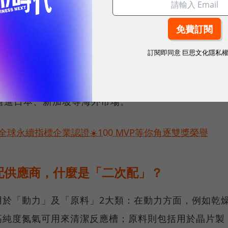
工程訂單，隨後於2014年取得台積電氣體二次配工程
2～2017年之間，銳澤業務迅速成長，5年內營收由新
訂閱即同意
巨思文化隱私
模。
，帶來更廣泛客戶，2022年營收首度突破20億大關、
搶進日本、新加坡等海外市場。
球永續指標企業認證☀️100 MVP等你角逐雙獎榮譽
配供應商，什麼是「二次配」？
用於「動力」及「原料」2大類：在動力方面，例如乾
高純度氮氣可用來清潔反應槽；原料則包括用於晶片製