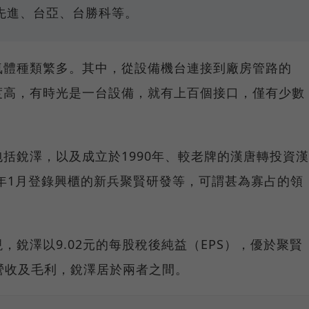
先進、台亞、台勝科等。
氣體種類繁多。其中，從設備機台連接到廠房管路的
度高，有時光是一台設備，就有上百個接口，僅有少數
括銳澤，以及成立於1990年、較老牌的漢唐轉投資漢
今年1月登錄興櫃的新兵聚賢研發等，可謂甚為寡占的領
，銳澤以9.02元的每股稅後純益（EPS），優於聚賢
至於營收及毛利，銳澤居於兩者之間。