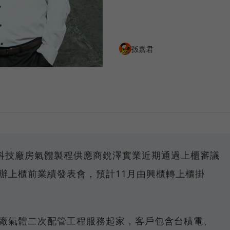
孫嘉君
科技廠房氣體製程供應商銳澤實業近期通過上櫃審議
舉辦上櫃前業績發表會，預計11月由興櫃轉上櫃掛
技廠氣體二次配管工程服務起家，客戶包含台積電、