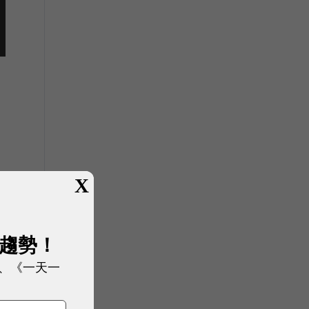
X
展趨勢！
、《一天一