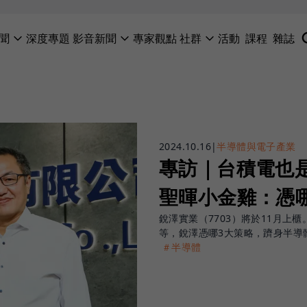
聞
深度專題
影音新聞
專家觀點
社群
活動
課程
雜誌
2024.10.16
|
半導體與電子產業
專訪｜台積電也
聖暉小金雞：憑
銳澤實業（7703）將於11月
等，銳澤憑哪3大策略，躋身半導
＃半導體