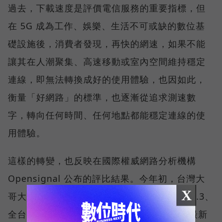
過去，下載速度是評價電信服務的重要指標，但
在 5G 成為工作、娛樂、生活不可或缺的數位基
礎設施後，消費者發現，再快的網速，如果不能
讓其在人潮聚集、高速移動或室內空間維持穩定
連線，即無法轉換成好的使用體驗，也因如此，
衡量「好網路」的標準，也逐漸從追求測速數
字，轉向任何時間、任何地點都能穩定連線的使
用體驗。
這樣的轉變，也反映在國際權威網路分析機構
Opensignal 公布的評比結果。今年初，台灣大
X
哥大不僅率先奪下「 4G／5G 在線率全球 No.3、
全台 No.1 」國際級榮譽，在 Opensignal 最新