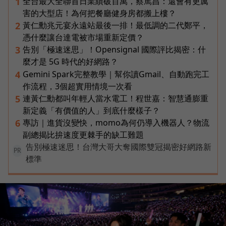
全台最大全聯首日業績破百萬，蔡篤昌：還會有更厲
1
害的大型店！為何把餐廳健身房都搬上樓？
黃仁勳兆元宴永遠站最後一排！最低調的二代鄭平，
2
憑什麼讓台達電被市場重新定價？
告別「極速迷思」！Opensignal 國際評比揭密：什
3
麼才是 5G 時代的好網路？
Gemini Spark完整教學｜幫你讀Gmail、自動跑完工
4
作流程，3個超實用情境一次看
連黃仁勳都叫年輕人當水電工！程世嘉：智慧通膨重
5
新定義「有價值的人」到底什麼樣子？
專訪｜進貨沒變快，momo為何仍導入機器人？物流
6
副總揭比拚速度更棘手的缺工難題
告別極速迷思！台灣大哥大奪國際雙冠揭密好網路新
PR
標準