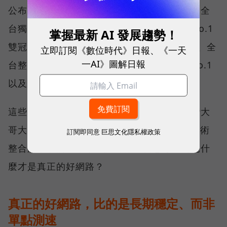
公布的台灣行動網路體驗報告中，更一舉斬獲全
台獨有的「可靠性體驗」與「品質一致性」No.1
掌握最新 AI 發展趨勢！
雙冠王，同時，包辦全台整體影音體驗 No.1、全
立即訂閱《數位時代》日報、《一天
一AI》圖解日報
台整體語音體驗 No.1、全台 5G 語音體驗 No.1
以及全台網路在線率 No.1 多項榮譽。
這些獎項反映的不只是網路順暢，更代表台灣大
哥大長期投入頻譜布局、基地台建設與 5G 技術
訂閱即同意
巨思文化隱私權政策
整合所累積的成果，也讓外界重新思考：究竟什
麼才是真正的好網路？
真正的好網路，比的是長期穩定、而非
單點測速