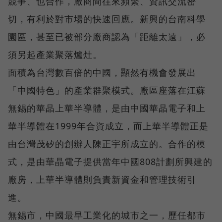
競爭、也合作，廠商間往來頻繁、資訊交流密
切，有利於對市場的快速回應。新興的台南科學
園區，甚至已被部分廠商認為「距離太遠」，必
須另起產業聚落爐灶。
面積為台灣數百倍的中國，顯然有機會發展出
「中國特色」的產業群聚模式。廠區座落在江蘇
無錫的華晶上華半導體，是由中國華晶電子和上
華半導體在1999年合資成立，而上華半導體正是
由台灣茂矽的創辦人陳正宇所成立的。合作的模
式，是由華晶電子提供當年中國808計劃所興建的
廠房，上華半導體則負責新資金和管理技術引
進。
無錫市，中國最早工業化的城市之一，歷任都市