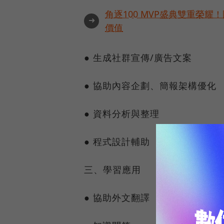
角逐100 MVP盛典雙重榮
➜
價值
● 生成社群宣傳/廣告文案
● 協助內容企劃、簡報架構優化
● 資料分析與整理
● 程式設計輔助
三、學習應用
● 協助外文翻譯