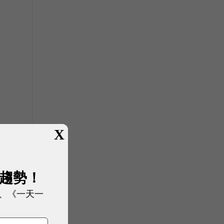
X
展趨勢！
、《一天一