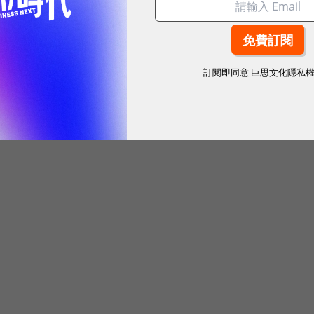
訂閱即同意
巨思文化隱私
？