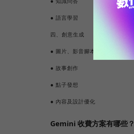
● 知識問答
● 語言學習
四、創意生成
● 圖片、影音腳本、影片生成
● 故事創作
● 點子發想
● 內容及設計優化
Gemini 收費方案有哪些