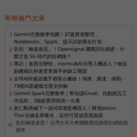
即時熱門文章
Gemini完整教學地圖！37篇實測整理，
1
Notebooks、Spark、提示詞架構全打包
告別「極速迷思」！Opensignal 國際評比揭密：什
2
麼才是 5G 時代的好網路？
專訪｜進貨沒變快，momo為何仍導入機器人？物流
3
副總揭比拚速度更棘手的缺工難題
全球AI伺服器幾乎都靠台廠做！鴻海、廣達、緯穎⋯
4
19檔AI基建概念股全拆解
Gemini Spark完整教學｜幫你讀Gmail、自動跑完工
5
作流程，3個超實用情境一次看
黃仁勳再喊下一波AI浪潮是機器人！輝達Jetson
6
Thor台鏈名單曝光，這些可望成受惠族群
告別極速迷思！台灣大哥大奪國際雙冠揭密好網路新
PR
標準