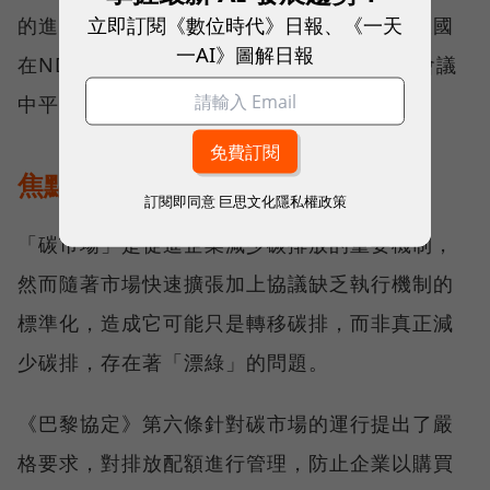
立即訂閱《數位時代》日報、《一天
的進展並不一致。中國、美國、印度等排放大國
一AI》圖解日報
在NDC更新中仍面臨技術轉型難題，如何在會議
中平衡各國利益，將是談判的難題。
焦點3：打擊漂綠行為
訂閱即同意
巨思文化隱私權政策
「碳市場」是促進企業減少碳排放的重要機制，
然而隨著市場快速擴張加上協議缺乏執行機制的
標準化，造成它可能只是轉移碳排，而非真正減
少碳排，存在著「漂綠」的問題。
《巴黎協定》第六條針對碳市場的運行提出了嚴
格要求，對排放配額進行管理，防止企業以購買