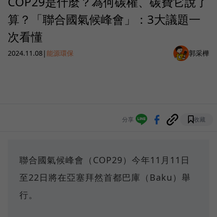
COP29是什麼？為何碳權、碳費它說了
算？「聯合國氣候峰會」：3大議題一
次看懂
2024.11.08
|
能源環保
郭采樺
分享
收藏
聯合國氣候峰會（COP29）今年11月11日
至22日將在亞塞拜然首都巴庫（Baku）舉
行。