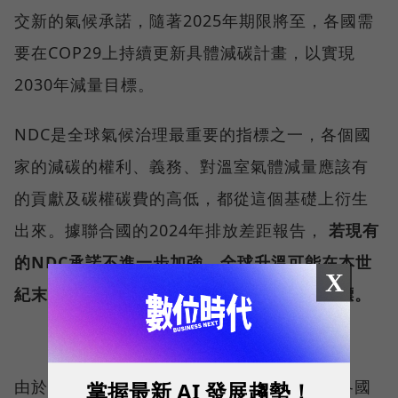
交新的氣候承諾，隨著2025年期限將至，各國需
要在COP29上持續更新具體減碳計畫，以實現
2030年減量目標。
NDC是全球氣候治理最重要的指標之一，各個國
家的減碳的權利、義務、對溫室氣體減量應該有
的貢獻及碳權碳費的高低，都從這個基礎上衍生
出來。據聯合國的2024年排放差距報告，
若現有
的NDC承諾不進一步加強，全球升溫可能在本世
X
紀末達到2.6°C，就無法實現1.5°C的控制目標。
由於NDC的更新涉及經濟利益及技術能力，各國
掌握最新 AI 發展趨勢！