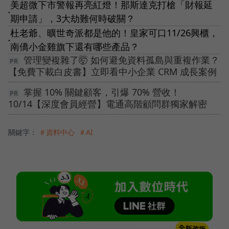
美超微下市警報再亮紅燈！那斯達克打槍「財報延
●
期申請」，3大劫難何時破關？
杜老爺、曠世奇派都是他的！皇家可口11/26興櫃，
●
南僑小金雞旗下還有哪些產品？
管理變複雜了🤯 如何避免資料孤島與重複作業？
【免費下載白皮書】立即看中小企業 CRM 成長案例
掌握 10% 關鍵顧客，引爆 70% 營收！
10/14【深度會員經營】電通高階顧問群獨家解密
關鍵字：
＃資料中心
＃AI