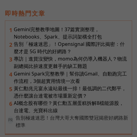
即時熱門文章
Gemini完整教學地圖！37篇實測整理，
1
Notebooks、Spark、提示詞架構全打包
告別「極速迷思」！Opensignal 國際評比揭密：什
2
麼才是 5G 時代的好網路？
專訪｜進貨沒變快，momo為何仍導入機器人？物流
3
副總揭比拚速度更棘手的缺工難題
Gemini Spark完整教學｜幫你讀Gmail、自動跑完工
4
作流程，3個超實用情境一次看
黃仁勳兆元宴永遠站最後一排！最低調的二代鄭平，
5
憑什麼讓台達電被市場重新定價？
AI概念股有哪些？黃仁勳五層蛋糕拆解8檔能源股，
6
台達電、光寶科出線
告別極速迷思！台灣大哥大奪國際雙冠揭密好網路新
PR
標準