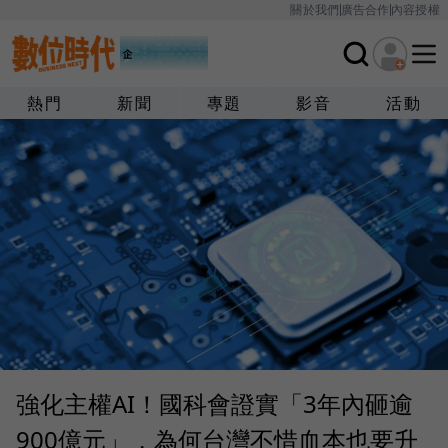
關於我們
廣告合作
內容授權
熱門
新聞
專題
影音
活動
強化主權AI！國科會證實「3年內砸逾
900億元」，為何台灣不惜血本也要升