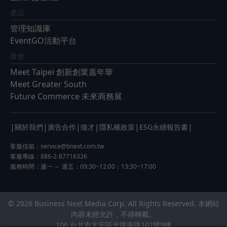
產品
管理知識庫
EventGO活動平台
展會
Meet Taipei 創新創業嘉年華
Meet Greater South
Future Commerce 未來商務展
|
|
|
|
|
|
關於我們
廣告合作
徵才
隱私權政策
ESG永續報告書
客服信箱：
service@bnext.com.tw
客服專線：886-2-87716326
服務時間：週一 ～ 週五：09:30~12:00；13:30~17:00
© 2026 Business Next Media Corp. All Rights Reserved. 本網站
內容未經允許，不得轉載。
106 台北市大安區光復南路102號9樓