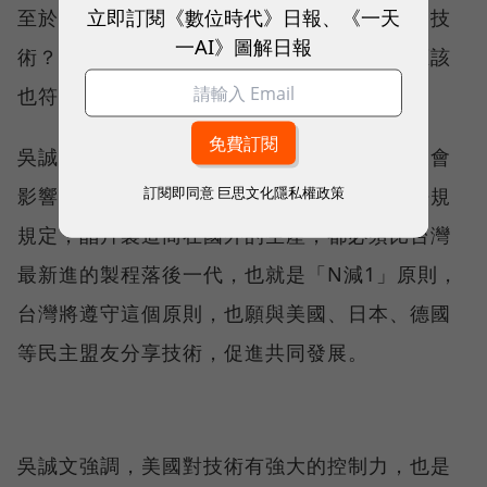
立即訂閱《數位時代》日報、《一天
至於台灣是否預期川普政府要求分享更多先進技
一AI》圖解日報
術？吳誠文指出，這種並行發展的策略，「應該
也符合川普的期望。」
吳誠文說，台灣政府不擔心台積電的全球發展會
訂閱即同意
巨思文化隱私權政策
影響到台灣在全球的戰略地位，並指出台灣法規
規定，晶片製造商在國外的生產，都必須比台灣
最新進的製程落後一代，也就是「N減1」原則，
台灣將遵守這個原則，也願與美國、日本、德國
等民主盟友分享技術，促進共同發展。
吳誠文強調，美國對技術有強大的控制力，也是