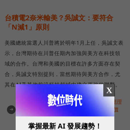
台積電2奈米輸美？吳誠文：要符合
「N減1」原則
美國總統當選人川普將於明年1月上任，吳誠文表
示，台灣期待在川普任期內加強與美方在科技領
域的合作。台灣和美國的目標在許多方面存在契
合，吳誠文特別提到，當然期待與美方合作，尤
其在AI及其他前沿科技領域中建立更強的聯繫。
X
角逐100 MVP盛典雙重榮耀！國際品牌X經理
➜
人特別肯定，展現AI時代最具潛力的核心價
值
掌握最新 AI 發展趨勢！