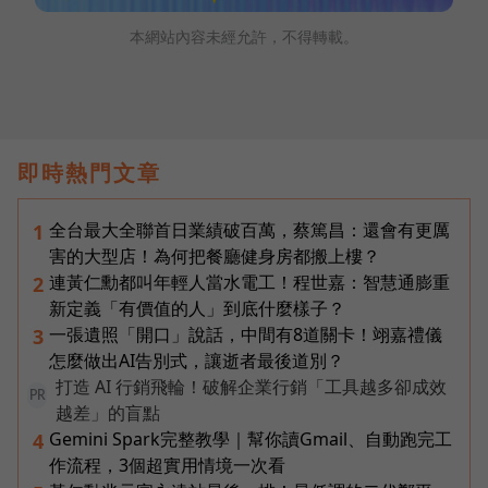
本網站內容未經允許，不得轉載。
即時熱門文章
全台最大全聯首日業績破百萬，蔡篤昌：還會有更厲
1
害的大型店！為何把餐廳健身房都搬上樓？
連黃仁勳都叫年輕人當水電工！程世嘉：智慧通膨重
2
新定義「有價值的人」到底什麼樣子？
一張遺照「開口」說話，中間有8道關卡！翊嘉禮儀
3
怎麼做出AI告別式，讓逝者最後道別？
打造 AI 行銷飛輪！破解企業行銷「工具越多卻成效
PR
越差」的盲點
Gemini Spark完整教學｜幫你讀Gmail、自動跑完工
4
作流程，3個超實用情境一次看