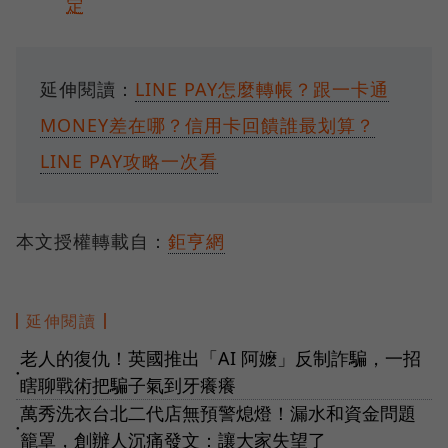
定
延伸閱讀：
LINE PAY怎麼轉帳？跟一卡通
MONEY差在哪？信用卡回饋誰最划算？
LINE PAY攻略一次看
本文授權轉載自：
鉅亨網
延伸閱讀
老人的復仇！英國推出「AI 阿嬤」反制詐騙，一招
●
瞎聊戰術把騙子氣到牙癢癢
萬秀洗衣台北二代店無預警熄燈！漏水和資金問題
●
籠罩，創辦人沉痛發文：讓大家失望了