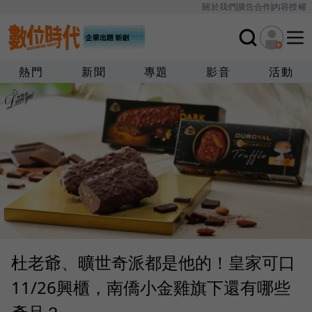
關於我們
廣告合作
內容授權
熱門
新聞
專題
影音
活動
杜老爺、曠世奇派都是他的！皇家可口
11/26興櫃，南僑小金雞旗下還有哪些