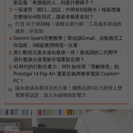
新定義「有價值的人」到底什麼樣子？
一張遺照「開口」說話，中間有8道關卡！翊嘉禮儀
3
怎麼做出AI告別式，讓逝者最後道別？
打造 AI 行銷飛輪！破解企業行銷「工具越多卻成效
PR
越差」的盲點
Gemini Spark完整教學｜幫你讀Gmail、自動跑完工
4
作流程，3個超實用情境一次看
黃仁勳兆元宴永遠站最後一排！最低調的二代鄭平，
5
憑什麼讓台達電被市場重新定價？
AI 時代的行動生產力：MSI 如何用「理解情境」的
6
Prestige 14 Flip AI+ 重新定義商務筆電與 Copilot+
PC？
讓永續成為看得見的力量！國際品牌X百大經理人雙
PR
重榮譽認證，放大永續價值影響力