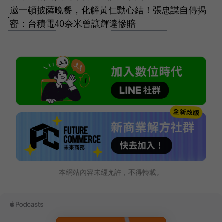
邀一頓披薩晚餐，化解黃仁勳心結！張忠謀自傳揭
●
密：台積電40奈米曾讓輝達慘賠
本網站內容未經允許，不得轉載。