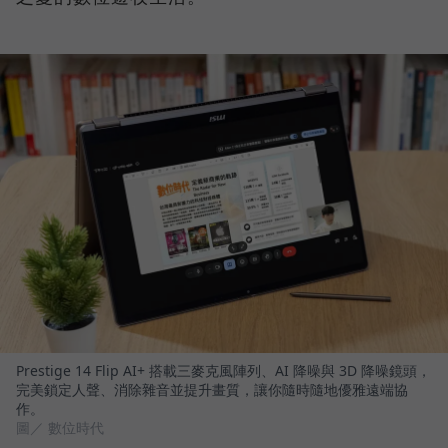
Prestige 14 Flip AI+ 搭載三麥克風陣列、AI 降噪與 3D 降噪鏡頭，
完美鎖定人聲、消除雜音並提升畫質，讓你隨時隨地優雅遠端協
作。
圖／ 數位時代