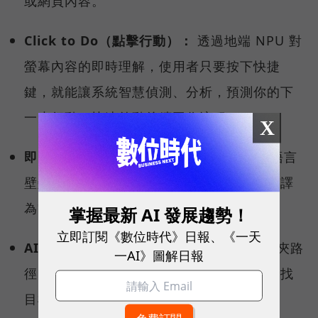
或網頁內容。
Click to Do（點擊行動）：
透過地端 NPU 對
螢幕內容的即時理解，使用者只要按下快捷
鍵，就能讓系統智慧偵測、分析，預測你的下
一步行動，快速啟動後續工作流程。
X
即時字幕翻譯（Live Captions）：
打破語言
壁壘，跨國視訊會議時，即時將多國語言翻譯
為繁體中文。
掌握最新 AI 發展趨勢！
立即訂閱《數位時代》日報、《一天
AI 智慧搜尋：
不需要精確記住檔名或資料夾路
一AI》圖解日報
徑，用自然語言就能從茫茫資料海中精準查找
目標檔案。