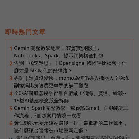
即時熱門文章
Gemini完整教學地圖！37篇實測整理，
1
Notebooks、Spark、提示詞架構全打包
告別「極速迷思」！Opensignal 國際評比揭密：什
2
麼才是 5G 時代的好網路？
專訪｜進貨沒變快，momo為何仍導入機器人？物流
3
副總揭比拚速度更棘手的缺工難題
全球AI伺服器幾乎都靠台廠做！鴻海、廣達、緯穎⋯
4
19檔AI基建概念股全拆解
Gemini Spark完整教學｜幫你讀Gmail、自動跑完工
5
作流程，3個超實用情境一次看
黃仁勳兆元宴永遠站最後一排！最低調的二代鄭平，
6
憑什麼讓台達電被市場重新定價？
告別極速迷思！台灣大哥大奪國際雙冠揭密好網路新