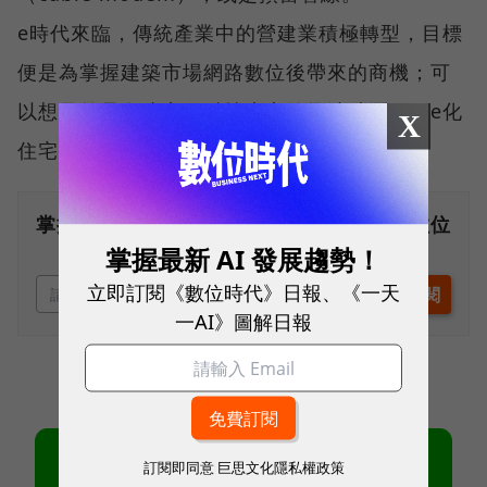
e時代來臨，傳統產業中的營建業積極轉型，目標
便是為掌握建築市場網路數位後帶來的商機；可
以想見的是在建商及科技廠商的推波助瀾下，e化
X
住宅將成為新時代的基本配備。
掌握最新AI、半導體、數位趨勢！訂閱《數位
時代》日報及社群活動訊息
掌握最新 AI 發展趨勢！
立即訂閱《數位時代》日報、《一天
一AI》圖解日報
訂閱即同意
巨思文化隱私權政策