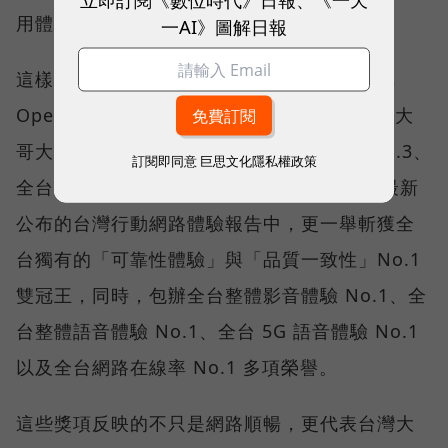
用體驗。
一AI》圖解日報
這樣的轉變，也反映在國際權威網路分析機構
Opensignal 公布的評比結果。今年初，台灣大
哥大不僅率先奪下「 4G／5G 在線率全球 No.3、
訂閱即同意
巨思文化隱私權政策
全台 No.1 」國際級榮譽，在 Opensignal 最新
公布的台灣行動網路體驗報告中，更一舉斬獲全
台獨有的「可靠性體驗」與「品質一致性」No.1
雙冠王，同時，包辦全台整體影音體驗 No.1、全
台整體語音體驗 No.1、全台 5G 語音體驗 No.1
以及全台網路在線率 No.1 多項榮譽。
這些獎項反映的不只是網路順暢，更代表台灣大