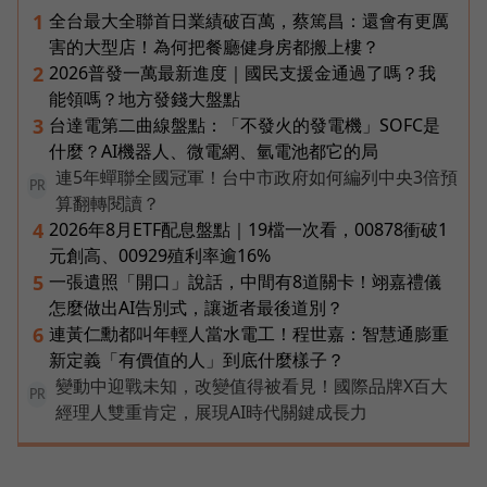
全台最大全聯首日業績破百萬，蔡篤昌：還會有更厲
1
害的大型店！為何把餐廳健身房都搬上樓？
2026普發一萬最新進度｜國民支援金通過了嗎？我
2
能領嗎？地方發錢大盤點
台達電第二曲線盤點：「不發火的發電機」SOFC是
3
什麼？AI機器人、微電網、氫電池都它的局
連5年蟬聯全國冠軍！台中市政府如何編列中央3倍預
PR
算翻轉閱讀？
2026年8月ETF配息盤點｜19檔一次看，00878衝破1
4
元創高、00929殖利率逾16%
一張遺照「開口」說話，中間有8道關卡！翊嘉禮儀
5
怎麼做出AI告別式，讓逝者最後道別？
連黃仁勳都叫年輕人當水電工！程世嘉：智慧通膨重
6
新定義「有價值的人」到底什麼樣子？
變動中迎戰未知，改變值得被看見！國際品牌X百大
PR
經理人雙重肯定，展現AI時代關鍵成長力