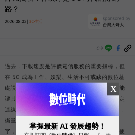
路？
sponsored by
2026.08.03
|
3C生活
台灣大哥大
分享
過去，下載速度是評價電信服務的重要指標，但
在 5G 成為工作、娛樂、生活不可或缺的數位基
X
礎設施後，消費者發現，再快的網速，如果不能
讓其在人潮聚集、高速移動或室內空間維持穩定
連線，即無法轉換成好的使用體驗，也因如此，
衡量「好網路」的標準，也逐漸從追求測速數
掌握最新 AI 發展趨勢！
字，轉向任何時間、任何地點都能穩定連線的使
立即訂閱《數位時代》日報、《一天