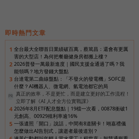
即時熱門文章
全台最大全聯首日業績破百萬，蔡篤昌：還會有更厲
1
害的大型店！為何把餐廳健身房都搬上樓？
2026普發一萬最新進度｜國民支援金通過了嗎？我
2
能領嗎？地方發錢大盤點
台達電第二曲線盤點：「不發火的發電機」SOFC是
3
什麼？AI機器人、微電網、氫電池都它的局
真正的效率，不是更忙，而是建立更好的工作流程！
PR
立即了解《AI 人才全方位實戰課》
2026年8月ETF配息盤點｜19檔一次看，00878衝破1
4
元創高、00929殖利率逾16%
一張遺照「開口」說話，中間有8道關卡！翊嘉禮儀
5
怎麼做出AI告別式，讓逝者最後道別？
連黃仁勳都叫年輕人當水電工！程世嘉：智慧通膨重
6