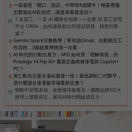
一張遺照「開口」說話，中間有8道關卡！翊嘉禮儀
3
怎麼做出AI告別式，讓逝者最後道別？
1 名員工、一支 AI 團隊全包辦——企業 AI 員工管理
PR
平台 ORRA，如何讓新創公司撐起研發、銷售到客
服？
Gemini Spark完整教學｜幫你讀Gmail、自動跑完工
4
作流程，3個超實用情境一次看
AI 時代的行動生產力：MSI 如何用「理解情境」的
5
Prestige 14 Flip AI+ 重新定義商務筆電與 Copilot+
PC？
黃仁勳兆元宴永遠站最後一排！最低調的二代鄭平，
6
憑什麼讓台達電被市場重新定價？
變動中迎戰未知，改變值得被看見！國際品牌X百大
PR
經理人雙重肯定，展現AI時代關鍵成長力