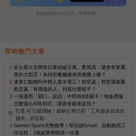
本網站內容未經允許，不得轉載。
即時熱門文章
全台最大全聯首日業績破百萬，蔡篤昌：還會有更厲
1
害的大型店！為何把餐廳健身房都搬上樓？
連黃仁勳都叫年輕人當水電工！程世嘉：智慧通膨重
2
新定義「有價值的人」到底什麼樣子？
一張遺照「開口」說話，中間有8道關卡！翊嘉禮儀
3
怎麼做出AI告別式，讓逝者最後道別？
打造 AI 行銷飛輪！破解企業行銷「工具越多卻成效
PR
越差」的盲點
Gemini Spark完整教學｜幫你讀Gmail、自動跑完工
4
作流程，3個超實用情境一次看