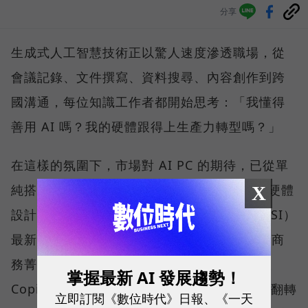
分享
生成式人工智慧技術正以驚人速度滲透職場，從
會議記錄、文件撰寫、資料搜尋、內容創作到跨
國溝通，每位知識工作者都開始思考：「我懂得
善用 AI 嗎？我的硬體跟得上生產力轉型嗎？」
在這樣的氛圍下，市場對 AI PC 的期待，已從單
純搭載最新處理器，擴展到如何將 AI 算力、硬體
X
設計與真實使用情境無縫整合。微星科技（MSI）
最新推出的 Prestige 14 Flip AI+，正是專為商
務菁英與專業人士打造的解方。它結合了微軟
掌握最新 AI 發展趨勢！
Copilot+ PC 架構、本地端 AI 運算、2-in-1 翻轉
立即訂閱《數位時代》日報、《一天