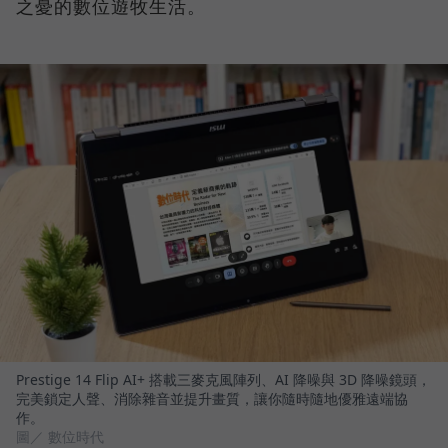
之憂的數位遊牧生活。
Prestige 14 Flip AI+ 搭載三麥克風陣列、AI 降噪與 3D 降噪鏡頭，
完美鎖定人聲、消除雜音並提升畫質，讓你隨時隨地優雅遠端協
作。
圖／ 數位時代