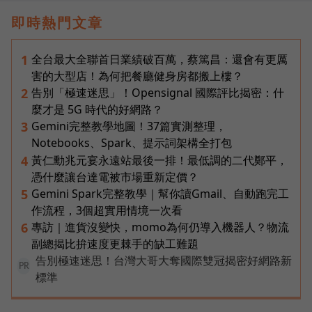
即時熱門文章
全台最大全聯首日業績破百萬，蔡篤昌：還會有更厲
1
害的大型店！為何把餐廳健身房都搬上樓？
告別「極速迷思」！Opensignal 國際評比揭密：什
2
麼才是 5G 時代的好網路？
Gemini完整教學地圖！37篇實測整理，
3
Notebooks、Spark、提示詞架構全打包
黃仁勳兆元宴永遠站最後一排！最低調的二代鄭平，
4
憑什麼讓台達電被市場重新定價？
Gemini Spark完整教學｜幫你讀Gmail、自動跑完工
5
作流程，3個超實用情境一次看
專訪｜進貨沒變快，momo為何仍導入機器人？物流
6
副總揭比拚速度更棘手的缺工難題
告別極速迷思！台灣大哥大奪國際雙冠揭密好網路新
PR
標準