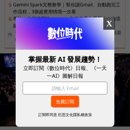
Gemini Spark完整教學｜幫你讀Gmail、自動跑完工
5
作流程，3個超實用情境一次看
專訪｜進貨沒變快，momo為何仍導入機器人？物流
6
X
副總揭比拚速度更棘手的缺工難題
告別極速迷思！台灣大哥大奪國際雙冠揭密好網路新
PR
標準
掌握最新 AI 發展趨勢！
立即訂閱《數位時代》日報、《一天
一AI》圖解日報
訂閱即同意
巨思文化隱私權政策