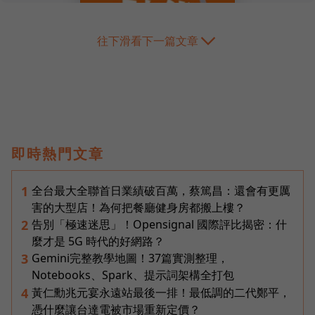
往下滑看下一篇文章
即時熱門文章
全台最大全聯首日業績破百萬，蔡篤昌：還會有更厲
1
害的大型店！為何把餐廳健身房都搬上樓？
告別「極速迷思」！Opensignal 國際評比揭密：什
2
麼才是 5G 時代的好網路？
Gemini完整教學地圖！37篇實測整理，
3
Notebooks、Spark、提示詞架構全打包
黃仁勳兆元宴永遠站最後一排！最低調的二代鄭平，
4
憑什麼讓台達電被市場重新定價？