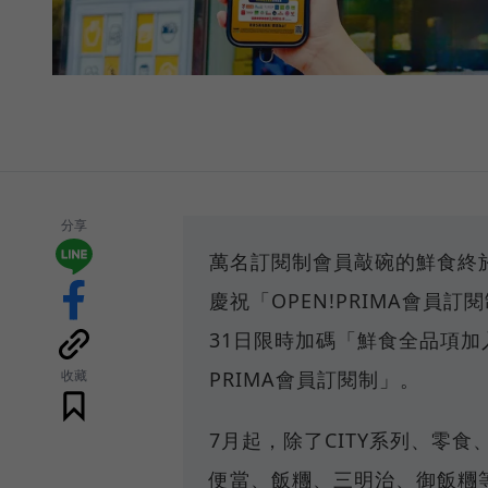
分享
萬名訂閱制會員敲碗的鮮食終於也
慶祝「OPEN!PRIMA會員
31日限時加碼「鮮食全品項加入
收藏
PRIMA會員訂閱制」。
7月起，除了CITY系列、零
便當、飯糰、三明治、御飯糰等鮮