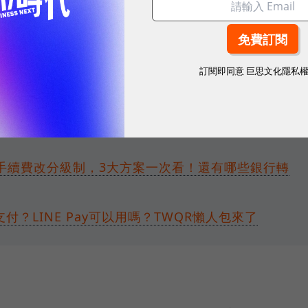
油站精緻洗車與護膜99元優惠組、foodomo新戶滿
牌優惠。
訂閱即同意
巨思文化隱私
可享免費喝CITY PRIMA精品咖啡及CITY TEA現
轉帳免手續費改分級制，3大方案一次看！還有哪些銀行轉
付？LINE Pay可以用嗎？TWQR懶人包來了