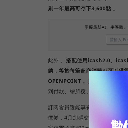
刷一年最高可存下3,600點
。
掌握最新AI、半導體
此外，
搭配使用icash2.0、ic
饋，等於每筆超商消費都可以獲得5
OPENPOINT
。點數還可跨20大
到付款、綜所稅、水電費等超過2
訂閱會員還能享有每月專屬優惠，
價券，4月加碼交貨便寄件60元
客來電子書400元折價券、Mister 