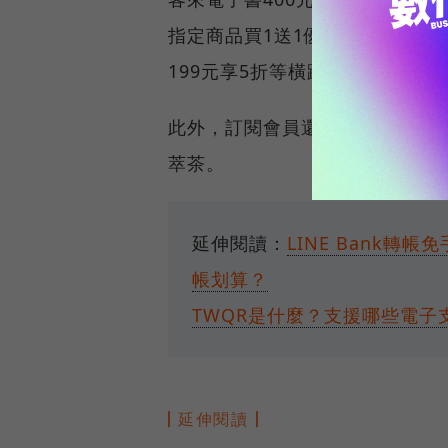
指定商品買1送1優惠券、速邁樂加
199元享5折等橫跨20大生活品
此外，訂閱會員還享有當月生日禮遇，
萃茶。
延伸閱讀：
LINE Bank
帳划算？
TWQR是什麼？支援哪些電子支
延伸閱讀