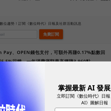
、數位趨勢！訂閱《數位時代》日報及社群活動訊息
ash Pay、OPEN錢包支付，可額外再賺0.17%點數回
.5%回饋，一年消費滿額最高穩賺3,960點
通路直接當購物金折抵，也可到7-ELEVEN折抵網購貨
0大類代收項目。
掌握最新 AI 發
包括每月贈送總價值超過2,000元的免費服務與商品
立即訂閱《數位時代》日報
手續費折抵金2張、星巴克大杯飲料好友分享券4張、博
AI》圖解日報
Donut/COLD STONE/Semeur聖娜/聖德科斯等通