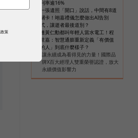
利率逾16%
一張遺照「開口」說話，中間有8道
5
關卡！翊嘉禮儀怎麼做出AI告別
式，讓逝者最後道別？
權政策
連黃仁勳都叫年輕人當水電工！程
6
世嘉：智慧通膨重新定義「有價值
的人」到底什麼樣子？
讓永續成為看得見的力量！國際品
PR
牌X百大經理人雙重榮譽認證，放大
永續價值影響力