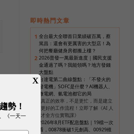
即時熱門文章
全台最大全聯首日業績破百萬，蔡
1
篤昌：還會有更厲害的大型店！為
何把餐廳健身房都搬上樓？
2026普發一萬最新進度｜國民支援
2
金通過了嗎？我能領嗎？地方發錢
大盤點
X
台達電第二曲線盤點：「不發火的
3
發電機」SOFC是什麼？AI機器人、
微電網、氫電池都它的局
真正的效率，不是更忙，而是建立
展趨勢！
PR
更好的工作流程！立即了解《AI 人
折
、《一天一
才全方位實戰課》
2026年8月ETF配息盤點｜19檔一次
4
看，00878衝破1元創高、00929殖
路