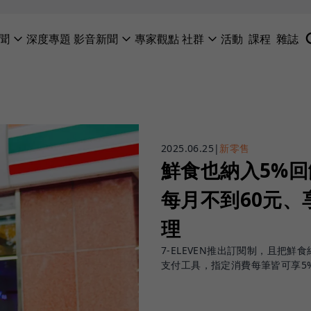
聞
深度專題
影音新聞
專家觀點
社群
活動
課程
雜誌
2025.06.25
|
新零售
鮮食也納入5%回
每月不到60元、
理
7-ELEVEN推出訂閱制，且把
支付工具，指定消費每筆皆可享5% 