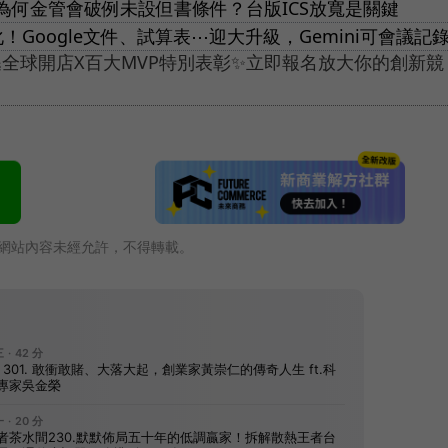
為何金管會破例未設但書條件？台版ICS放寬是關鍵
ws自動化！Google文件、試算表⋯迎大升級，Gemini可會議記
全球開店X百大MVP特別表彰✨立即報名放大你的創新競
網站內容未經允許，不得轉載。