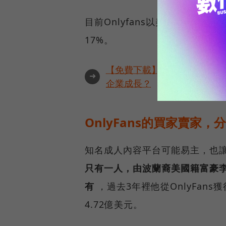
目前Onlyfans以美國市場為
17%。
【免費下載】全球 4,050 
➜
企業成長？
OnlyFans的買家賣家，
知名成人內容平台可能易主，也
只有一人，由波蘭裔美國籍富豪李奧尼
有
，過去3年裡他從OnlyFans
4.72億美元。