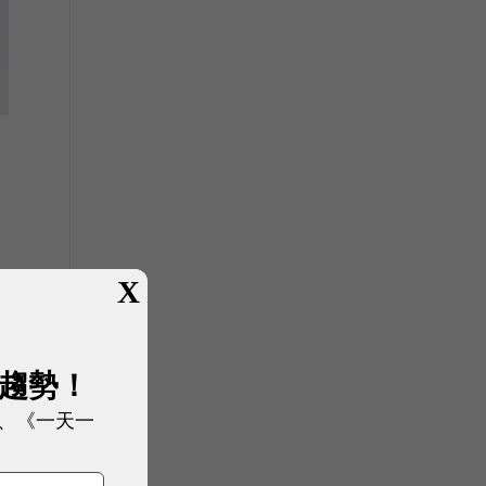
X
展趨勢！
、《一天一
量