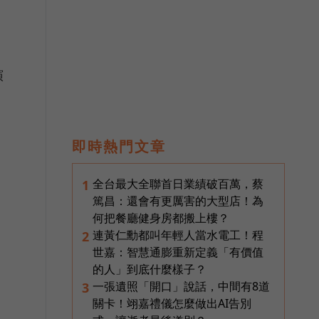
願
演
即時熱門文章
全台最大全聯首日業績破百萬，蔡
1
篤昌：還會有更厲害的大型店！為
何把餐廳健身房都搬上樓？
連黃仁勳都叫年輕人當水電工！程
2
世嘉：智慧通膨重新定義「有價值
的人」到底什麼樣子？
一張遺照「開口」說話，中間有8道
3
關卡！翊嘉禮儀怎麼做出AI告別