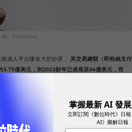
。
圖／ Shutterstock
這個成人平台賺進大把鈔票，
其交易總額（即粉絲支付
3.75億美元，到2023財年已成長至66億美元，而
3年也達到13億美元的歷史新高，
一年內增加了2.17億美
掌握最新 AI 發
僅體現在營收上，用戶數和創作者數量也呈現爆炸性增長
立即訂閱《數位時代》日報
量增加了28%，達到的3.05億 。同時，創作者帳號數
AI》圖解日報