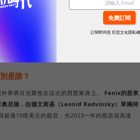
主，貢獻高達66%收入，歐洲約16%，其他地區則合計約
訂閱即同意
巨思文化隱私
位銷售專業人士調查報告！AI 如何改變商機開發、客戶經營
分別是誰？
讓外界將目光聚焦在這次的買賣家身上。
Fenix的股東
德．拉德文斯基（Leonid Radvinsky）單獨持
獲得超過10億美元的股息，光2023一年的股息就高達