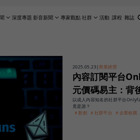
聞
深度專題
影音新聞
專家觀點
社群
活動
課程
雜誌
2025.05.23
|
商業經營
內容訂閱平台Onl
元價碼易主：背
以成人內容知名的社群平台Only
竟是誰？
＃新創
＃社群平台
＃企業收購