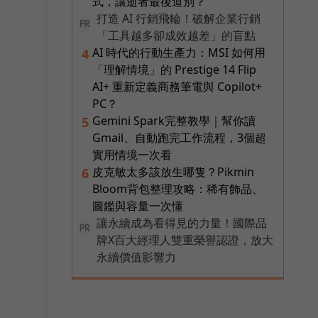
式，讓逝者最後道別？
打造 AI 行銷飛輪！破解企業行銷
PR
「工具越多卻成效越差」的盲點
AI 時代的行動生產力：MSI 如何用
4
「理解情境」的 Prestige 14 Flip
AI+ 重新定義商務筆電與 Copilot+
PC？
Gemini Spark完整教學｜幫你讀
5
Gmail、自動跑完工作流程，3個超
實用情境一次看
皮克敏太多該放生哪隻？Pikmin
6
Bloom背包整理攻略：稀有飾品、
圖鑑與容量一次懂
讓永續成為看得見的力量！國際品
PR
牌X百大經理人雙重榮譽認證，放大
永續價值影響力